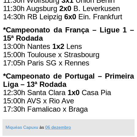
11:30h Wolfsburg
3x1
Union Berlin
11:30h Augsburg
2x0
B. Leverkusen
14:30h RB Leipzig
6x0
Ein. Frankfurt
*Campeonato da França – Ligue 1 –
15ª Rodada
13:00h Nantes
1x2
Lens
15:00h Toulouse x Strasbourg
17:05h Paris SG x Rennes
*Campeonato de Portugal – Primeira
Liga – 13ª Rodada
12:30h Santa Clara
1x0
Casa Pia
15:00h AVS x Rio Ave
17:30h Famalicao x Braga
Miquéas Capuxu
às
06 dezembro