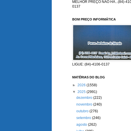
MELHOR PREÇO NÃO HÁ...(84)-410
0137
BOM PREÇO INFORMÁTICA
LIGUE: (84)-4106-0137
MATÉRIAS DO BLOG
►
2026
(1558)
▼
2025
(2991)
dezembro
(222)
novembro
(240)
outubro
(276)
setembro
(246)
agosto
(262)