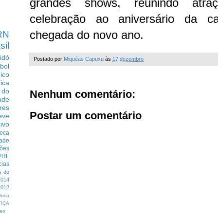
grandes shows, reunindo atra
celebração ao aniversário da ca
chegada do novo ano.
RN
sil
idó
Postado por
Miquéas Capuxu
às
17 dezembro
bol
dico
tica
 do
Nenhum comentário:
ade
res
Postar um comentário
eve
ivo
eca
dade
ções
PRF
cias
s do
014
012
heia
TIÇA
eo