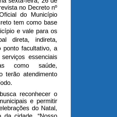
na sexta-feira, 26 de
evista no Decreto nº
Oficial do Município
reto tem como base
cípio e vale para os
l direta, indireta,
 ponto facultativo, a
serviços essenciais
reas como saúde,
ão terão atendimento
íodo.
a busca reconhecer o
unicipais e permitir
lebrações do Natal,
o da cidade.
“Nosso