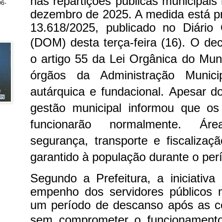
nas repartições públicas municipais 
6-
dezembro de 2025. A medida está pr
13.618/2025, publicado no Diário 
(DOM) desta terça-feira (16).
O dec
o artigo 55 da Lei Orgânica do Muni
órgãos da Administração Municipa
autárquica e fundacional.
Apesar do
gestão municipal informou que os 
funcionarão normalmente. Á
segurança, transporte e fiscalizaç
garantido à população durante o per
Segundo a Prefeitura, a iniciativ
empenho dos servidores públicos m
um período de descanso após as ce
sem comprometer o funcionament