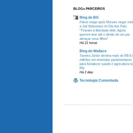
BLOGs PARCEIROS
Blog do BG
Flávio reage após Moraes negar visi
a Jair Bolsonaro no Dia dos Pais:
“Tiraram a liberdade dele. Agora
querem tirar até o direito de um pai
abraçar seus filhos”
Há 21 horas
Blog do Wallace
Taveira Júnior destina mais de R$ 8,
milhões em emendas parlamentares
para fortalecer saúde e agricultura n
RN
Há 2 dias
Tecnologia Comentada