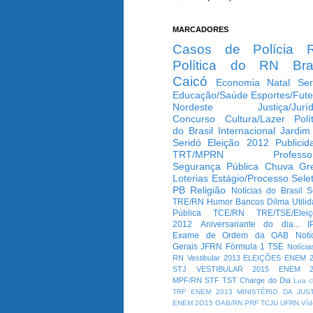
MARCADORES
Casos de Polícia
Política do RN
Bra
Caicó
Economia
Natal
Ser
Educação/Saúde
Esportes/Fute
Nordeste
Justiça/Jurí
Concurso
Cultura/Lazer
Polí
do Brasil
Internacional
Jardim
Seridó
Eleição 2012
Publicid
TRT/MPRN
Professo
Segurança Pública
Chuva
Gr
Loterias
Estágio/Processo Selet
PB
Religião
Notícias do Brasil
S
TRE/RN
Humor
Bancos
Dilma
Utili
Pública
TCE/RN
TRE/TSE/Elei
2012
Aniversariante do dia...
I
Exame de Ordem da OAB
Notí
Gerais
JFRN
Fórmula 1
TSE
Notícia
RN
Vestibular 2013
ELEIÇÕES
ENEM 2
STJ
VESTIBULAR 2015
ENEM 2
MPF/RN
STF
TST
Charge do Dia
Lua c
TRF
ENEM 2013
MINISTÉRIO DA JUS
ENEM 2O15
OAB/RN
PRF
TCJU
UFRN
Víd