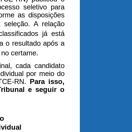
ocesso seletivo para
forme as disposições
a seleção.
A relação
lassificados já está
a o resultado após a
s no certame.
inal, cada candidato
dividual por meio do
 TCE-RN.
Para isso,
Tribunal e seguir o
io
vidual