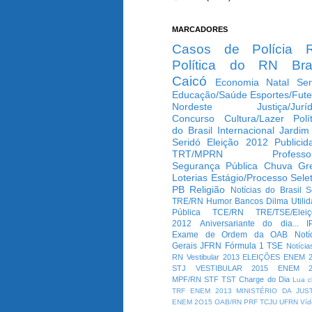
MARCADORES
Casos de Polícia
Política do RN
Bra
Caicó
Economia
Natal
Ser
Educação/Saúde
Esportes/Fute
Nordeste
Justiça/Jurí
Concurso
Cultura/Lazer
Polí
do Brasil
Internacional
Jardim
Seridó
Eleição 2012
Publicid
TRT/MPRN
Professo
Segurança Pública
Chuva
Gr
Loterias
Estágio/Processo Selet
PB
Religião
Notícias do Brasil
S
TRE/RN
Humor
Bancos
Dilma
Utili
Pública
TCE/RN
TRE/TSE/Elei
2012
Aniversariante do dia...
I
Exame de Ordem da OAB
Notí
Gerais
JFRN
Fórmula 1
TSE
Notícia
RN
Vestibular 2013
ELEIÇÕES
ENEM 2
STJ
VESTIBULAR 2015
ENEM 2
MPF/RN
STF
TST
Charge do Dia
Lua c
TRF
ENEM 2013
MINISTÉRIO DA JUS
ENEM 2O15
OAB/RN
PRF
TCJU
UFRN
Víd