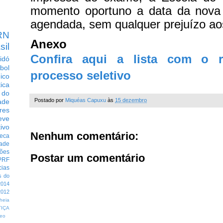
momento oportuno a data da nova 
agendada, sem qualquer prejuízo ao
RN
Anexo
sil
Confira aqui a lista com o r
idó
bol
processo seletivo
dico
tica
 do
Postado por
Miquéas Capuxu
às
15 dezembro
ade
res
eve
ivo
Nenhum comentário:
eca
dade
ções
Postar um comentário
PRF
cias
s do
014
012
heia
TIÇA
eo