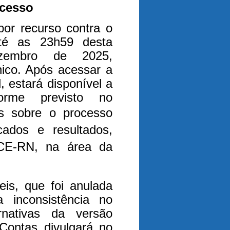
acesso
por recurso contra o
 até as 23h59 desta
ezembro de 2025,
nico. Após acessar a
 estará disponível a
forme previsto no
is sobre o processo
icados e resultados,
TCE-RN, na área da
is, que foi anulada
 inconsistência no
rnativas da versão
Contas divulgará no