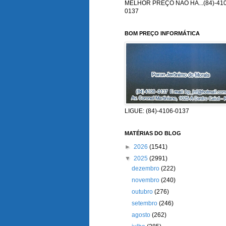
MELHOR PREÇO NÃO HÁ...(84)-410
0137
BOM PREÇO INFORMÁTICA
LIGUE: (84)-4106-0137
MATÉRIAS DO BLOG
►
2026
(1541)
▼
2025
(2991)
dezembro
(222)
novembro
(240)
outubro
(276)
setembro
(246)
agosto
(262)