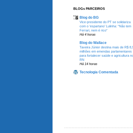
BLOGs PARCEIROS
Blog do BG
Vice-presidente do PT se solidariza
com o ‘espartano’ Lulinha: “Não tem
Ferrari, nem é rico”
Há 4 horas
Blog do Wallace
Taveira Júnior destina mais de R$ 8,
milhões em emendas parlamentares
para fortalecer saúde e agricultura n
RN
Há 14 horas
Tecnologia Comentada