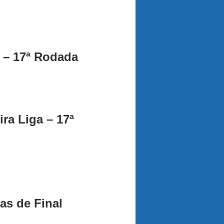
 – 17ª Rodada
ra Liga – 17ª
as de Final