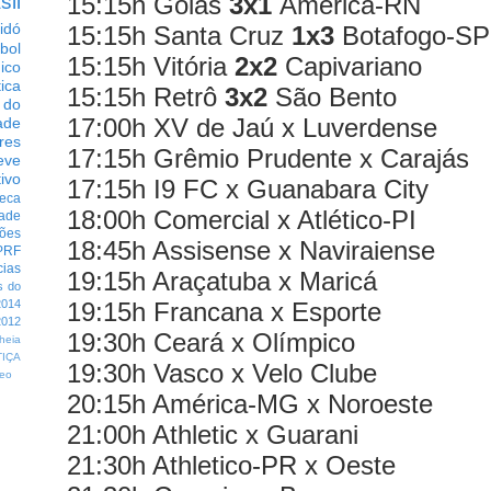
15:15h Goiás
3x1
América-RN
sil
idó
15:15h Santa Cruz
1x3
Botafogo-SP
bol
15:15h Vitória
2x2
Capivariano
dico
tica
15:15h Retrô
3x2
São Bento
 do
17:00h XV de Jaú x Luverdense
ade
res
17:15h Grêmio Prudente x Carajás
eve
ivo
17:15h I9 FC x Guanabara City
eca
18:00h Comercial x Atlético-PI
dade
ções
18:45h Assisense x Naviraiense
PRF
cias
19:15h Araçatuba x Maricá
s do
19:15h Francana x Esporte
014
012
19:30h Ceará x Olímpico
heia
TIÇA
19:30h Vasco x Velo Clube
eo
20:15h América-MG x Noroeste
21:00h Athletic x Guarani
21:30h Athletico-PR x Oeste