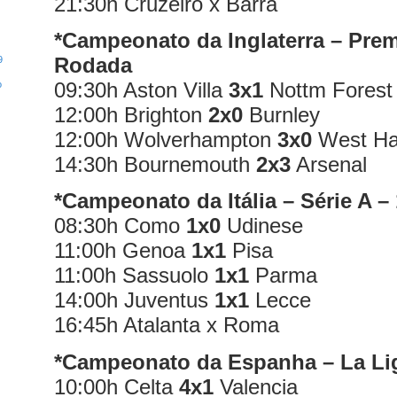
21:30h Cruzeiro x Barra
*Campeonato da Inglaterra – Prem
Rodada
9
09:30h Aston Villa
3x1
Nottm Forest
o
12:00h Brighton
2x0
Burnley
12:00h Wolverhampton
3x0
West H
14:30h Bournemouth
2x3
Arsenal
*Campeonato da Itália – Série A –
08:30h Como
1x0
Udinese
11:00h Genoa
1x1
Pisa
11:00h Sassuolo
1x1
Parma
14:00h Juventus
1x1
Lecce
16:45h Atalanta x Roma
*Campeonato da Espanha – La Li
10:00h Celta
4x1
Valencia