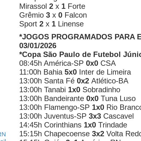
Mirassol
2
x
1
Forte
Grêmio
3
x
0
Falcon
Sport
2
x
1
Linense
*JOGOS PROGRAMADOS PARA E
03/01/2026
*Copa São Paulo de Futebol Júni
08:45h América-SP
0x0
CSA
11:00h Bahia
5x0
Inter de Limeira
13:00h Santa Fé
0x2
Atlético-BA
13:00h Tanabi
1x0
Sobradinho
13:00h Bandeirante
0x0
Tuna Luso
13:00h Flamengo-SP
1x0
Rio Branc
13:00h Juventus-SP
3x3
Cascavel
14:45h Corinthians
1x0
Trindade
15:15h Chapecoense
3x2
Volta Red
RN