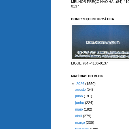
MELHOR PREÇO NÃO HÁ...(84)-410
0137
BOM PREÇO INFORMÁTICA
LIGUE: (84)-4106-0137
MATÉRIAS DO BLOG
▼
2026
(1550)
agosto
(54)
julho
(191)
junho
(224)
maio
(182)
abril
(279)
março
(230)