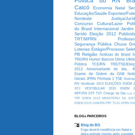
Política do RN
Bra
Caicó
Economia
Natal
Ser
Educação/Saúde
Esportes/Fute
Nordeste
Justiça/Jurí
Concurso
Cultura/Lazer
Polí
do Brasil
Internacional
Jardim
Seridó
Eleição 2012
Publicid
TRT/MPRN
Professo
Segurança Pública
Chuva
Gr
Loterias
Estágio/Processo Selet
PB
Religião
Notícias do Brasil
S
TRE/RN
Humor
Bancos
Dilma
Utili
Pública
TCE/RN
TRE/TSE/Elei
2012
Aniversariante do dia...
I
Exame de Ordem da OAB
Notí
Gerais
JFRN
Fórmula 1
TSE
Notícia
RN
Vestibular 2013
ELEIÇÕES
ENEM 2
STJ
VESTIBULAR 2015
ENEM 2
MPF/RN
STF
TST
Charge do Dia
Lua c
TRF
ENEM 2013
MINISTÉRIO DA JUS
ENEM 2O15
OAB/RN
PRF
TCJU
UFRN
Víd
BLOGs PARCEIROS
Blog do BG
Fogo destrói residência em Natal e
deixa animais mortos após suspeita