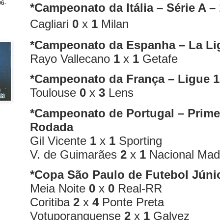
6-
*Campeonato da Itália – Série A –
Cagliari
0
x
1
Milan
*Campeonato da Espanha – La Li
Rayo Vallecano
1
x
1
Getafe
*Campeonato da França – Ligue 1
Toulouse
0
x
3
Lens
*Campeonato de Portugal – Primei
Rodada
Gil Vicente
1
x
1
Sporting
V. de Guimarães
2
x
1
Nacional Mad
*Copa São Paulo de Futebol Júni
Meia Noite
0
x
0
Real-RR
Coritiba
2
x
4
Ponte Preta
Votuporanguense
2
x
1
Galvez