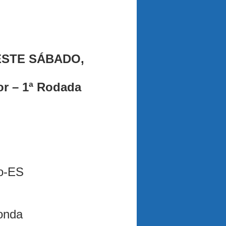
STE SÁBADO,
or – 1ª Rodada
o-ES
onda