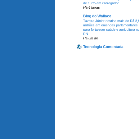
de curto em carregador
Há 6 horas
Blog do Wallace
Taveira Júnior destina mais de R$ 8,
milhões em emendas parlamentares
para fortalecer saúde e agricultura n
RN
Há um dia
Tecnologia Comentada