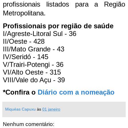
profissionais listados para a Região
Metropolitana.
Profissionais por região de saúde
I/Agreste-Litoral Sul - 36
II/Oeste - 428
III/Mato Grande - 43
IV/Seridó - 145
V/Trairi-Potengi - 36
VI/Alto Oeste - 315
VIII/Vale do Açu - 39
*Confira o
Diário com a nomeação
Miquéas Capuxu
às
01 janeiro
Nenhum comentário: