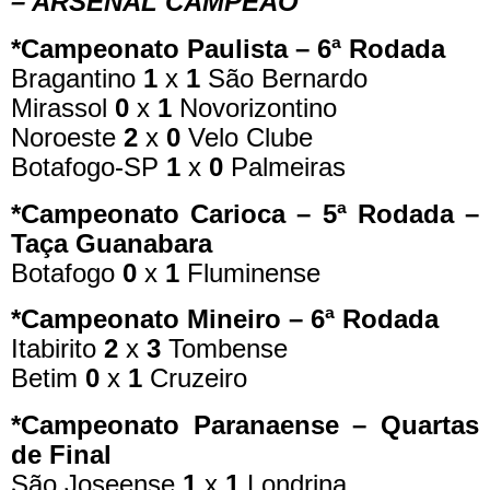
– ARSENAL CAMPEÃO
*Campeonato Paulista – 6ª Rodada
Bragantino
1
x
1
São Bernardo
Mirassol
0
x
1
Novorizontino
Noroeste
2
x
0
Velo Clube
Botafogo-SP
1
x
0
Palmeiras
*Campeonato Carioca – 5ª Rodada –
Taça Guanabara
Botafogo
0
x
1
Fluminense
*Campeonato Mineiro – 6ª Rodada
Itabirito
2
x
3
Tombense
Betim
0
x
1
Cruzeiro
*Campeonato Paranaense – Quartas
de Final
São Joseense
1
x
1
Londrina