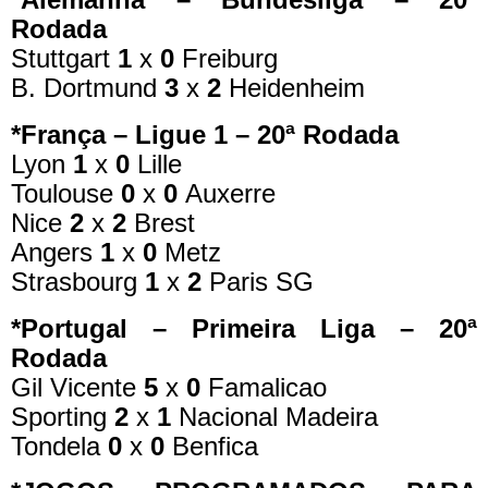
Rodada
Stuttgart
1
x
0
Freiburg
B. Dortmund
3
x
2
Heidenheim
*França – Ligue 1 – 20ª Rodada
Lyon
1
x
0
Lille
Toulouse
0
x
0
Auxerre
Nice
2
x
2
Brest
Angers
1
x
0
Metz
Strasbourg
1
x
2
Paris SG
*Portugal – Primeira Liga – 20ª
Rodada
Gil Vicente
5
x
0
Famalicao
Sporting
2
x
1
Nacional Madeira
Tondela
0
x
0
Benfica