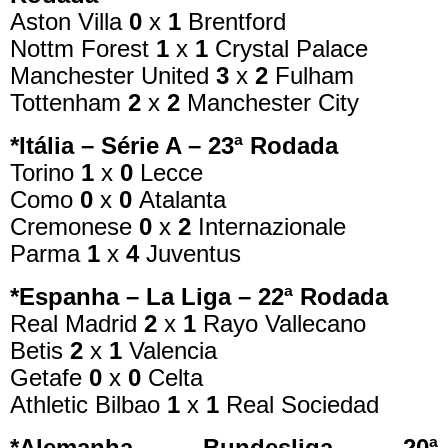
Aston Villa
0
x
1
Brentford
Nottm Forest
1
x
1
Crystal Palace
Manchester United
3
x
2
Fulham
Tottenham
2
x
2
Manchester City
*Itália – Série A – 23ª Rodada
Torino
1
x
0
Lecce
Como
0
x
0
Atalanta
Cremonese
0
x
2
Internazionale
Parma
1
x
4
Juventus
*Espanha – La Liga – 22ª Rodada
Real Madrid
2
x
1
Rayo Vallecano
Betis
2
x
1
Valencia
Getafe
0
x
0
Celta
Athletic Bilbao
1
x
1
Real Sociedad
*Alemanha – Bundesliga – 20ª