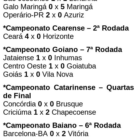
Galo Maringá
0
x
5
Maringá
Operário-PR
2
x
0
Azuriz
*Campeonato Cearense – 2ª Rodada
Ceará
4
x
0
Horizonte
*Campeonato Goiano – 7ª Rodada
Jataiense
1
x
0
Inhumas
Centro Oeste
1
x
0
Goiatuba
Goiás
1
x
0
Vila Nova
*Campeonato Catarinense – Quartas
de Final
Concórdia
0
x
0
Brusque
Criciúma
1
x
2
Chapecoense
*Campeonato Baiano – 6ª Rodada
Barcelona-BA
0
x
2
Vitória