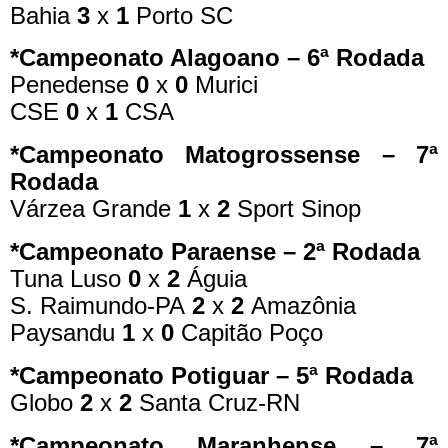
Bahia
3
x
1
Porto SC
*Campeonato Alagoano – 6ª Rodada
Penedense
0
x
0
Murici
CSE
0
x
1
CSA
*Campeonato Matogrossense – 7ª
Rodada
Várzea Grande
1
x
2
Sport Sinop
*Campeonato Paraense – 2ª Rodada
Tuna Luso
0
x
2
Águia
S. Raimundo-PA
2
x
2
Amazônia
Paysandu
1
x
0
Capitão Poço
*Campeonato Potiguar – 5ª Rodada
Globo
2
x
2
Santa Cruz-RN
*Campeonato Maranhense – 7ª