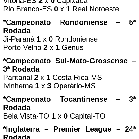
Vitória-ES
2
x
0
Capixaba
Rio Branco-ES
0
x
1
Real Noroeste
*Campeonato Rondoniense – 5ª
Rodada
Ji-Paraná
1
x
0
Rondoniense
Porto Velho
2
x
1
Genus
*Campeonato Sul-Mato-Grossense –
3ª Rodada
Pantanal
2
x
1
Costa Rica-MS
Ivinhema
1
x
3
Operário-MS
*Campeonato Tocantinense – 3ª
Rodada
Bela Vista-TO
1
x
0
Capital-TO
*Inglaterra – Premier League – 24ª
Rodada