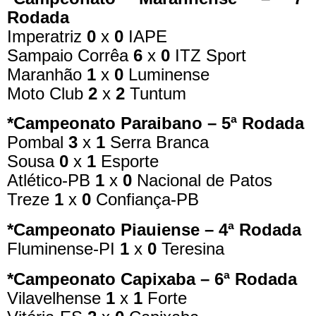
Rodada
Imperatriz
0
x
0
IAPE
Sampaio Corrêa
6
x
0
ITZ Sport
Maranhão
1
x
0
Luminense
Moto Club
2
x
2
Tuntum
*Campeonato Paraibano – 5ª Rodada
Pombal
3
x
1
Serra Branca
Sousa
0
x
1
Esporte
Atlético-PB
1
x
0
Nacional de Patos
Treze
1
x
0
Confiança-PB
*Campeonato Piauiense – 4ª Rodada
Fluminense-PI
1
x
0
Teresina
*Campeonato Capixaba – 6ª Rodada
Vilavelhense
1
x
1
Forte