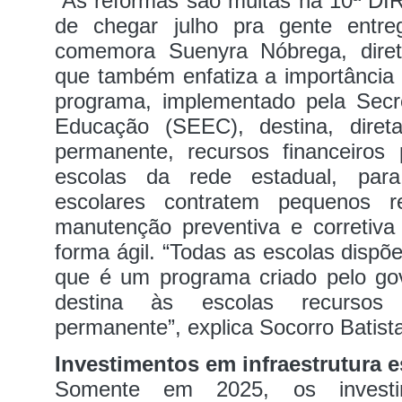
“As reformas são muitas na 10ª DI
de chegar julho pra gente entre
comemora Suenyra Nóbrega, dire
que também enfatiza a importância
programa, implementado pela Secr
Educação (SEEC), destina, dire
permanente, recursos financeiros
escolas da rede estadual, par
escolares contratem pequenos 
manutenção preventiva e corretiva
forma ágil. “Todas as escolas dispõ
que é um programa criado pelo go
destina às escolas recursos
permanente”, explica Socorro Batist
Investimentos em infraestrutura e
Somente em 2025, os invest