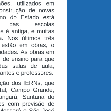
ões, utilizados em
construção de novas
no do Estado está
s das escolas
es é antiga, e muitas
ma.
Nos últimos três
 estão em obras, o
nidades. As obras em
 de ensino para que
das salas de aula,
antes e professores.
ução dos IERNs, que
tal, Campo Grande,
Tangará, Santana do
es com previsão de
 Mossoró e São José