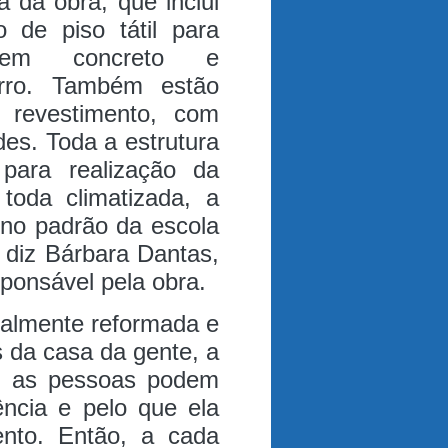
a da obra, que inclui
o de piso tátil para
ão em concreto e
rro. Também estão
e revestimento, com
des.
Toda a estrutura
a para realização da
toda climatizada, a
 no padrão da escola
 diz Bárbara Dantas,
sponsável pela obra.
talmente reformada e
 da casa da gente, a
ue as pessoas podem
ência e pelo que ela
ento. Então, a cada