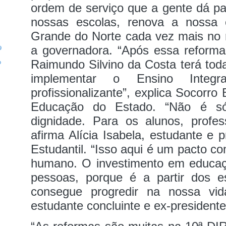
ordem de serviço que a gente dá pa
nossas escolas, renova a nossa
Grande do Norte cada vez mais no r
a governadora.
“Após essa reforma
9
Raimundo Silvino da Costa terá tod
o
implementar o Ensino Inte
profissionalizante”, explica Socorro 
Educação do Estado.
“Não é só
dignidade. Para os alunos, profess
afirma Alícia Isabela, estudante e 
Estudantil. “Isso aqui é um pacto c
humano. O investimento em educa
pessoas, porque é a partir dos 
consegue progredir na nossa vida
estudante concluinte e ex‑president