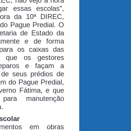
REC, não vejo a hora
gar essas escolas”,
tora da 10ª DIREC,
 do Pague Predial. O
etaria de Estado da
tamente e de forma
 para os caixas das
a que os gestores
reparos e façam a
 de seus prédios de
em do Pague Predial,
verno Fátima, e que
 para manutenção
a.
scolar
imentos em obras