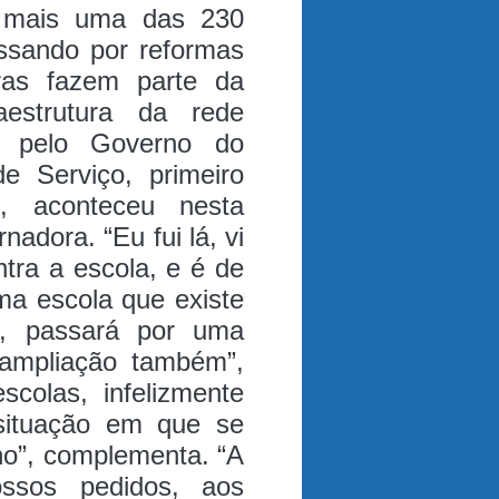
á mais uma das 230
ssando por reformas
as fazem parte da
aestrutura da rede
a pelo Governo do
e Serviço, primeiro
, aconteceu nesta
ernadora.
“Eu fui lá, vi
ntra a escola, e é de
ma escola que existe
z, passará por uma
 ampliação também”,
colas, infelizmente
 situação em que se
no”, complementa. “A
ossos pedidos, aos