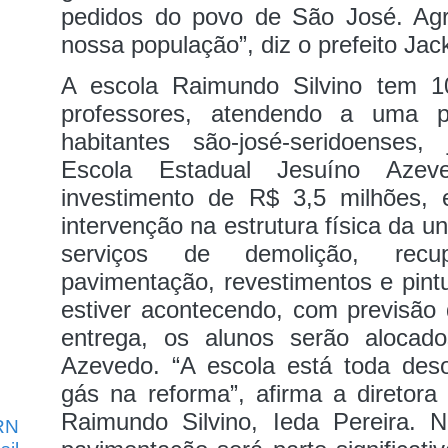
pedidos do povo de São José. A
nossa população”, diz o prefeito Ja
A escola Raimundo Silvino tem 1
professores, atendendo a uma p
habitantes são‑josé‑seridoenses
Escola Estadual Jesuíno Aze
investimento de R$ 3,5 milhões,
intervenção na estrutura física da 
serviços de demolição, recupe
pavimentação, revestimentos e pint
estiver acontecendo, com previsão
entrega, os alunos serão alocad
Azevedo. “A escola está toda de
gás na reforma”, afirma a diretora
Raimundo Silvino, Ieda Pereira.
N
RN