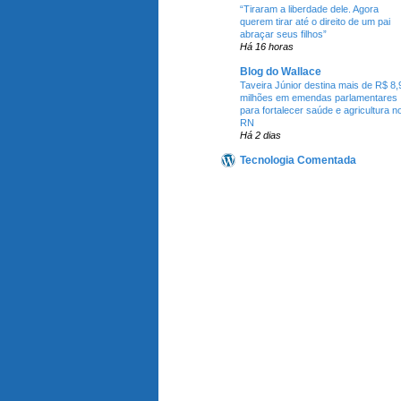
“Tiraram a liberdade dele. Agora
querem tirar até o direito de um pai
abraçar seus filhos”
Há 16 horas
Blog do Wallace
Taveira Júnior destina mais de R$ 8,
milhões em emendas parlamentares
para fortalecer saúde e agricultura n
RN
Há 2 dias
Tecnologia Comentada