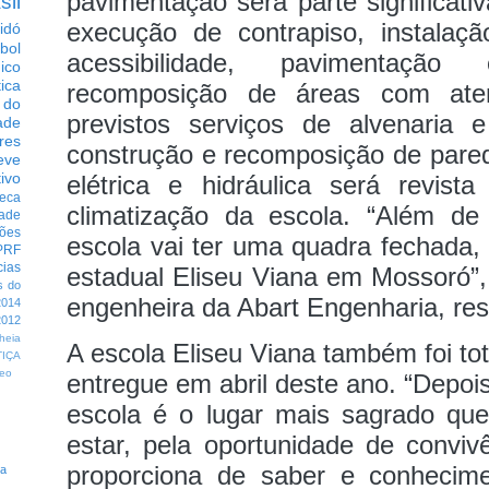
pavimentação será parte significativ
sil
execução de contrapiso, instalaçã
idó
bol
acessibilidade, pavimentaç
dico
tica
recomposição de áreas com ate
 do
previstos serviços de alvenaria 
ade
res
construção e recomposição de pare
eve
ivo
elétrica e hidráulica será revist
eca
climatização da escola.
“Além de 
dade
ções
escola vai ter uma quadra fechada,
PRF
cias
estadual Eliseu Viana em Mossoró”,
s do
engenheira da Abart Engenharia, re
014
012
heia
A escola Eliseu Viana também foi to
TIÇA
eo
entregue em abril deste ano.
“Depois
escola é o lugar mais sagrado q
estar, pela oportunidade de conviv
proporciona de saber e conhecim
ta