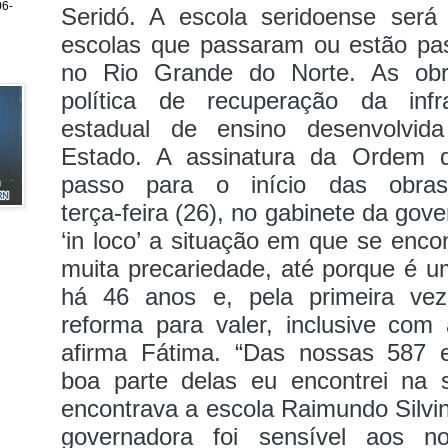
6-
Seridó. A escola seridoense ser
escolas que passaram ou estão pa
no Rio Grande do Norte. As obr
política de recuperação da infr
estadual de ensino desenvolvid
Estado. A assinatura da Ordem d
passo para o início das obras
terça‑feira (26), no gabinete da gov
‘in loco’ a situação em que se enco
muita precariedade, até porque é u
há 46 anos e, pela primeira ve
reforma para valer, inclusive com
afirma Fátima. “Das nossas 587 es
boa parte delas eu encontrei na
encontrava a escola Raimundo Silvi
governadora foi sensível aos n