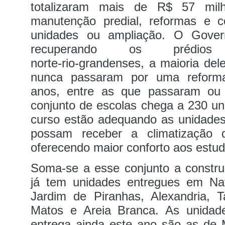
totalizaram mais de R$ 57 milh
manutenção predial, reformas e 
unidades ou ampliação. O Gover
recuperando os prédio
norte‑rio‑grandenses, a maioria del
nunca passaram por uma refor
anos, entre as que passaram ou
conjunto de escolas chega a 230 u
curso estão adequando as unidades
possam receber a climatização 
oferecendo maior conforto aos estud
Soma‑se a esse conjunto a constr
já tem unidades entregues em Na
Jardim de Piranhas, Alexandria, 
Matos e Areia Branca. As unidad
entrega ainda este ano são as de