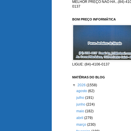
MELHOR PREÇO NÃO HÁ...(84)-410
0137
BOM PREÇO INFORMÁTICA
LIGUE: (84)-4106-0137
MATÉRIAS DO BLOG
▼
2026
(1558)
agosto
(62)
julho
(191)
junho
(224)
maio
(182)
abril
(279)
março
(230)