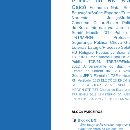
Política do RN
Bra
Caicó
Economia
Natal
Ser
Educação/Saúde
Esportes/Fute
Nordeste
Justiça/Jurí
Concurso
Cultura/Lazer
Polí
do Brasil
Internacional
Jardim
Seridó
Eleição 2012
Publicid
TRT/MPRN
Professo
Segurança Pública
Chuva
Gr
Loterias
Estágio/Processo Selet
PB
Religião
Notícias do Brasil
S
TRE/RN
Humor
Bancos
Dilma
Utili
Pública
TCE/RN
TRE/TSE/Elei
2012
Aniversariante do dia...
I
Exame de Ordem da OAB
Notí
Gerais
JFRN
Fórmula 1
TSE
Notícia
RN
Vestibular 2013
ELEIÇÕES
ENEM 2
STJ
VESTIBULAR 2015
ENEM 2
MPF/RN
STF
TST
Charge do Dia
Lua c
TRF
ENEM 2013
MINISTÉRIO DA JUS
ENEM 2O15
OAB/RN
PRF
TCJU
UFRN
Víd
BLOGs PARCEIROS
Blog do BG
Flávio reage após Moraes negar visi
a Jair Bolsonaro no Dia dos Pais: