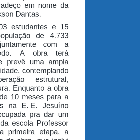
gradeço em nome da
ckson Dantas.
03 estudantes e 15
opulação de 4.733
, juntamente com a
vedo.
A obra terá
 e prevê uma ampla
unidade, contemplando
ração estrutural,
ura. Enquanto a obra
 de 10 meses para a
os na E. E. Jesuíno
socupada pra dar um
 da escola Professor
a primeira etapa, a