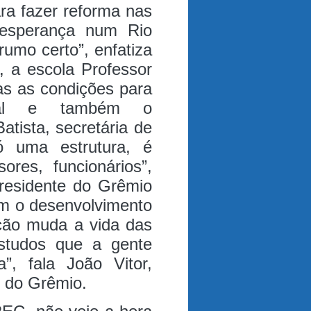
ra fazer reforma nas
 esperança num Rio
umo certo”, enfatiza
, a escola Professor
as as condições para
gral e também o
Batista, secretária de
 uma estrutura, é
ores, funcionários”,
presidente do Grêmio
om o desenvolvimento
ção muda a vida das
estudos que a gente
”, fala João Vitor,
e do Grêmio.