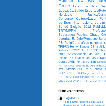
Política do RN
Bra
Caicó
Economia
Natal
Ser
Educação/Saúde
Esportes/Fute
Nordeste
Justiça/Jurí
Concurso
Cultura/Lazer
Polí
do Brasil
Internacional
Jardim
Seridó
Eleição 2012
Publicid
TRT/MPRN
Professo
Segurança Pública
Chuva
Gr
Loterias
Estágio/Processo Selet
PB
Religião
Notícias do Brasil
S
TRE/RN
Humor
Bancos
Dilma
Utili
Pública
TCE/RN
TRE/TSE/Elei
2012
Aniversariante do dia...
I
Exame de Ordem da OAB
Notí
Gerais
JFRN
Fórmula 1
TSE
Notícia
RN
Vestibular 2013
ELEIÇÕES
ENEM 2
STJ
VESTIBULAR 2015
ENEM 2
MPF/RN
STF
TST
Charge do Dia
Lua c
TRF
ENEM 2013
MINISTÉRIO DA JUS
ENEM 2O15
OAB/RN
PRF
TCJU
UFRN
Víd
BLOGs PARCEIROS
Blog do BG
Fogo destrói residência em Natal e
deixa animais mortos após suspeita