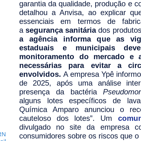
garantia da qualidade, produção e co
detalhou a Anvisa, ao explicar que
essenciais em termos de fabric
a
segurança sanitária
dos produto
a agência informa que as vigil
estaduais e municipais deve
monitoramento do mercado e a
necessárias para evitar a cir
envolvidos.
A empresa Ypê inform
de 2025, após uma análise inte
presença da bactéria
Pseudomon
alguns lotes específicos de lava
Química Amparo anunciou o recol
cauteloso dos lotes”.
Um
comun
divulgado no site da empresa c
RN
consumidores sobre os riscos que o