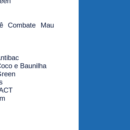
reen
Ypê Combate Mau
Antibac
Coco e Baunilha
 Green
ss
r ACT
ium