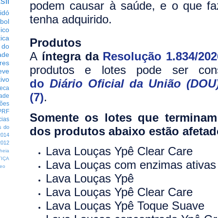
sil
podem causar à saúde, e o que fa
idó
tenha adquirido.
bol
dico
tica
Produtos
 do
A
íntegra da
Resolução 1.834/202
ade
res
produtos e lotes pode ser co
eve
ivo
do
Diário Oficial da União (DOU
eca
(7)
.
dade
ções
PRF
Somente os lotes que termina
cias
s do
dos produtos abaixo estão afetad
014
012
Lava Louças Ypê Clear Care
heia
TIÇA
Lava Louças com enzimas ativas
eo
Lava Louças Ypê
Lava Louças Ypê Clear Care
Lava Louças Ypê Toque Suave