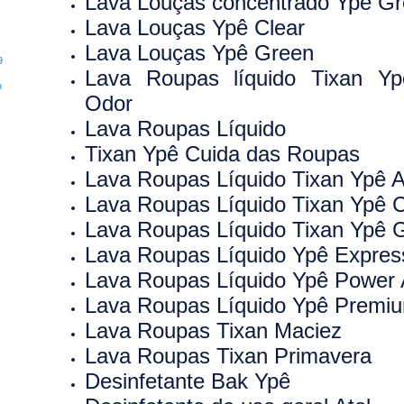
Lava Louças concentrado Ypê G
Lava Louças Ypê Clear
Lava Louças Ypê Green
9
Lava Roupas líquido Tixan 
o
Odor
Lava Roupas Líquido
Tixan Ypê Cuida das Roupas
Lava Roupas Líquido Tixan Ypê 
Lava Roupas Líquido Tixan Ypê 
Lava Roupas Líquido Tixan Ypê
Lava Roupas Líquido Ypê Expre
Lava Roupas Líquido Ypê Powe
Lava Roupas Líquido Ypê Prem
Lava Roupas Tixan Maciez
Lava Roupas Tixan Primavera
Desinfetante Bak Ypê