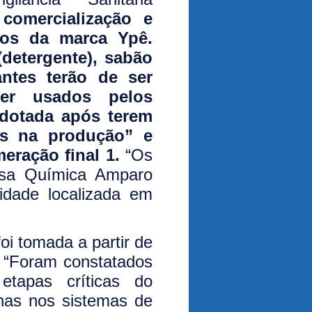
comercialização e
tos da marca Ypê.
(detergente), sabão
antes terão de ser
er usados pelos
adotada após terem
ves na produção” e
eração final 1.
“Os
resa Química Amparo
idade localizada em
oi tomada a partir de
.
“Foram constatados
etapas críticas do
lhas nos sistemas de