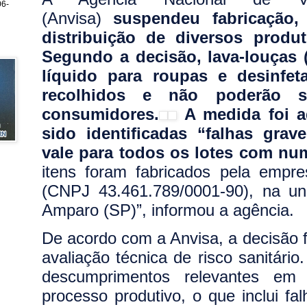
6-
(Anvisa)
suspendeu fabricação, 
distribuição de diversos produ
Segundo a decisão, lava-louças 
líquido para roupas e desinfet
recolhidos e não poderão s
consumidores.
A medida foi 
sido identificadas “falhas gra
vale para todos os lotes com num
itens foram fabricados pela emp
(CNPJ 43.461.789/0001-90), na un
Amparo (SP)”, informou a agência.
De acordo com a Anvisa, a decisão f
avaliação técnica de risco sanitário
descumprimentos relevantes em 
processo produtivo, o que inclui fa