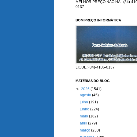
MELHOR PREÇO NÃO HÁ...(84)-410
0137
BOM PREÇO INFORMÁTICA
LIGUE: (84)-4106-0137
MATÉRIAS DO BLOG
▼
2026
(1541)
agosto
(45)
julho
(191)
junho
(224)
maio
(182)
abril
(279)
março
(230)