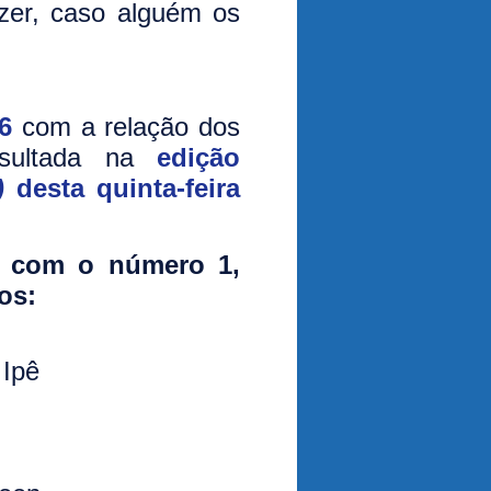
zer, caso alguém os
6
com a relação dos
nsultada na
edição
)
desta quinta-feira
m com o número 1,
os:
 Ipê