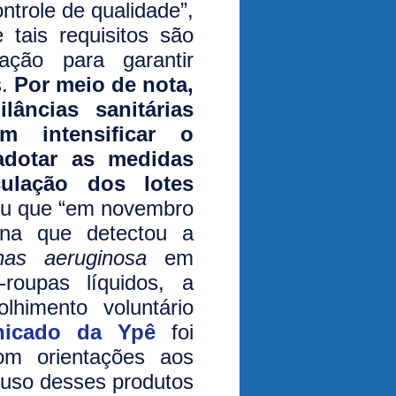
ntrole de qualidade”,
 tais requisitos são
ação para garantir
s.
Por meio de nota,
âncias sanitárias
m intensificar o
dotar as medidas
culação dos lotes
ou que “em novembro
rna que detectou a
as aeruginosa
em
-roupas líquidos, a
himento voluntário
icado da Ypê
foi
om orientações aos
 uso desses produtos