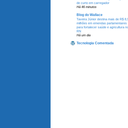
de curto em carregador
Há 46 minutos
Blog do Wallace
Taveira Júnior destina mais de R$ 8,
milhões em emendas parlamentares
para fortalecer saúde e agricultura n
RN
Há um dia
Tecnologia Comentada