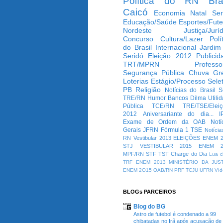
Política do RN
Bra
Caicó
Economia
Natal
Ser
Educação/Saúde
Esportes/Fute
Nordeste
Justiça/Jurí
Concurso
Cultura/Lazer
Polí
do Brasil
Internacional
Jardim
Seridó
Eleição 2012
Publicid
TRT/MPRN
Professo
Segurança Pública
Chuva
Gr
Loterias
Estágio/Processo Selet
PB
Religião
Notícias do Brasil
S
TRE/RN
Humor
Bancos
Dilma
Utili
Pública
TCE/RN
TRE/TSE/Elei
2012
Aniversariante do dia...
I
Exame de Ordem da OAB
Notí
Gerais
JFRN
Fórmula 1
TSE
Notícia
RN
Vestibular 2013
ELEIÇÕES
ENEM 2
STJ
VESTIBULAR 2015
ENEM 2
MPF/RN
STF
TST
Charge do Dia
Lua c
TRF
ENEM 2013
MINISTÉRIO DA JUS
ENEM 2O15
OAB/RN
PRF
TCJU
UFRN
Víd
BLOGs PARCEIROS
Blog do BG
Astro de futebol é condenado a 99
chibatadas no Irã após acusação de