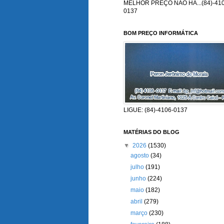
MELHOR PREÇO NÃO HÁ...(84)-410
0137
BOM PREÇO INFORMÁTICA
LIGUE: (84)-4106-0137
MATÉRIAS DO BLOG
▼
2026
(1530)
agosto
(34)
julho
(191)
junho
(224)
maio
(182)
abril
(279)
março
(230)