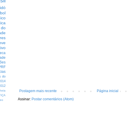
sil
idó
bol
dico
tica
 do
ade
res
eve
ivo
eca
dade
ções
PRF
cias
s do
014
012
heia
Postagem mais recente
Página inicial
TIÇA
Assinar:
Postar comentários (Atom)
eo