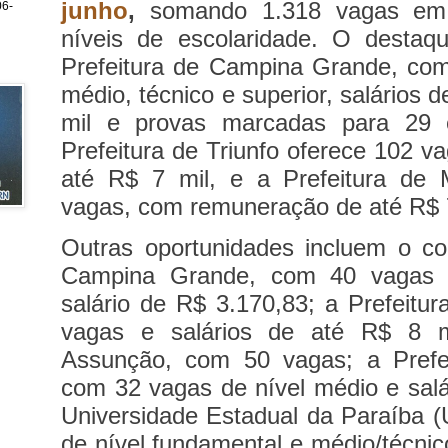
junho
,
somando 1.318 vagas em d
6-
níveis de escolaridade.
O destaqu
Prefeitura de Campina Grande, com
médio, técnico e superior, salários d
mil e provas marcadas para 29 
Prefeitura de Triunfo oferece 102 v
até R$ 7 mil, e a Prefeitura de
vagas, com remuneração de até R$ 
Outras oportunidades incluem o 
Campina Grande, com 40 vagas d
salário de R$ 3.170,83; a Prefeitu
vagas e salários de até R$ 8 mi
Assunção, com 50 vagas; a Prefei
com 32 vagas de nível médio e salá
Universidade Estadual da Paraíba 
de nível fundamental e médio/técnic