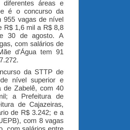
iferentes áreas e
e é o concurso da
 955 vagas de nível
e R$ 1,6 mil a R$ 8,8
e 30 de agosto. A
agas, com salários de
 Mãe d’Água tem 91
7.272.
concurso da STTP de
e nível superior e
ra de Zabelê, com 40
l; a Prefeitura de
tura de Cajazeiras,
rio de R$ 3.242; e a
(UEPB), com 8 vagas
o, com salários entre