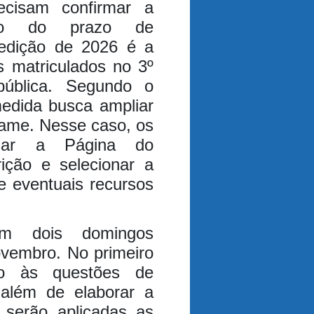
cisam confirmar a
tro do prazo de
edição de 2026 é a
s matriculados no 3º
ública. Segundo o
edida busca ampliar
xame. Nesse caso, os
ssar a Página do
rição e selecionar a
e eventuais recursos
em dois domingos
ovembro. No primeiro
rão às questões de
além de elaborar a
 serão aplicadas as