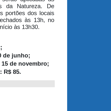
as da Natureza.
De
s portões dos locais
fechados às 13h, no
início às 13h30.
;
0 de junho;
e 15 de novembro;
: R$ 85.