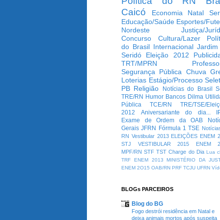
Política do RN
Bra
Caicó
Economia
Natal
Ser
Educação/Saúde
Esportes/Fute
Nordeste
Justiça/Jurí
Concurso
Cultura/Lazer
Polí
do Brasil
Internacional
Jardim
Seridó
Eleição 2012
Publicid
TRT/MPRN
Professo
Segurança Pública
Chuva
Gr
Loterias
Estágio/Processo Selet
PB
Religião
Notícias do Brasil
S
TRE/RN
Humor
Bancos
Dilma
Utili
Pública
TCE/RN
TRE/TSE/Elei
2012
Aniversariante do dia...
I
Exame de Ordem da OAB
Notí
Gerais
JFRN
Fórmula 1
TSE
Notícia
RN
Vestibular 2013
ELEIÇÕES
ENEM 2
STJ
VESTIBULAR 2015
ENEM 2
MPF/RN
STF
TST
Charge do Dia
Lua c
TRF
ENEM 2013
MINISTÉRIO DA JUS
ENEM 2O15
OAB/RN
PRF
TCJU
UFRN
Víd
BLOGs PARCEIROS
Blog do BG
Fogo destrói residência em Natal e
deixa animais mortos após suspeita