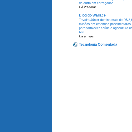
de curto em carregador
Há 20 horas
Blog do Wallace
Taveira Júnior destina mais de R$ 8,
milhões em emendas parlamentares
para fortalecer saúde e agricultura n
RN
Há um dia
Tecnologia Comentada