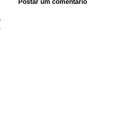
Postar um comentário
9
o