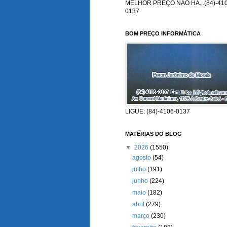
MELHOR PREÇO NÃO HÁ...(84)-410
0137
BOM PREÇO INFORMÁTICA
LIGUE: (84)-4106-0137
MATÉRIAS DO BLOG
▼
2026
(1550)
agosto
(54)
julho
(191)
junho
(224)
maio
(182)
abril
(279)
março
(230)