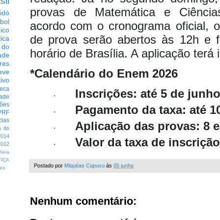
sil
provas de Matemática e Ciênci
idó
bol
acordo com o cronograma oficial, o
dico
de prova serão abertos às 12h e 
tica
 do
horário de Brasília. A aplicação terá 
ade
res
*Calendário do Enem 2026
eve
ivo
eca
Inscrições: até 5 de junho
·
dade
ções
Pagamento da taxa: até 1
·
PRF
cias
Aplicação das provas: 8 
·
s do
014
Valor da taxa de inscrição
·
012
heia
TIÇA
Postado por
Miquéas Capuxu
às
05 junho
eo
Nenhum comentário: