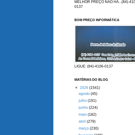
MELHOR PREÇO NÃO HÁ...(84)-410
0137
BOM PREÇO INFORMÁTICA
LIGUE: (84)-4106-0137
MATÉRIAS DO BLOG
▼
2026
(1541)
agosto
(45)
julho
(191)
junho
(224)
maio
(182)
abril
(279)
março
(230)