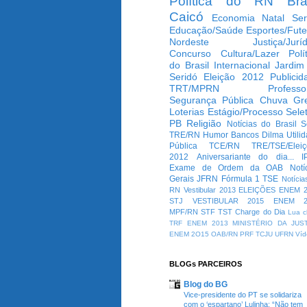
Política do RN
Bra
Caicó
Economia
Natal
Ser
Educação/Saúde
Esportes/Fute
Nordeste
Justiça/Jurí
Concurso
Cultura/Lazer
Polí
do Brasil
Internacional
Jardim
Seridó
Eleição 2012
Publicid
TRT/MPRN
Professo
Segurança Pública
Chuva
Gr
Loterias
Estágio/Processo Selet
PB
Religião
Notícias do Brasil
S
TRE/RN
Humor
Bancos
Dilma
Utili
Pública
TCE/RN
TRE/TSE/Elei
2012
Aniversariante do dia...
I
Exame de Ordem da OAB
Notí
Gerais
JFRN
Fórmula 1
TSE
Notícia
RN
Vestibular 2013
ELEIÇÕES
ENEM 2
STJ
VESTIBULAR 2015
ENEM 2
MPF/RN
STF
TST
Charge do Dia
Lua c
TRF
ENEM 2013
MINISTÉRIO DA JUS
ENEM 2O15
OAB/RN
PRF
TCJU
UFRN
Víd
BLOGs PARCEIROS
Blog do BG
Vice-presidente do PT se solidariza
com o ‘espartano’ Lulinha: “Não tem