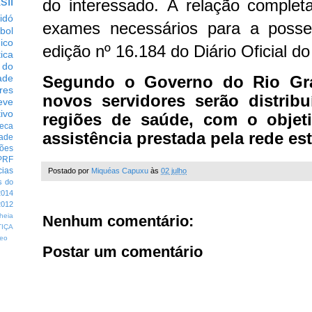
sil
do interessado.
A relação complet
idó
exames necessários para a posse
bol
dico
edição nº 16.184 do Diário Oficial d
tica
 do
Segundo o Governo do Rio Gra
ade
res
novos servidores serão distribu
eve
ivo
regiões de saúde, com o objeti
eca
assistência prestada pela rede es
dade
ções
PRF
cias
Postado por
Miquéas Capuxu
às
02 julho
s do
014
012
heia
Nenhum comentário:
TIÇA
eo
Postar um comentário