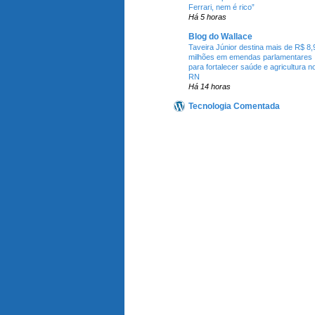
Ferrari, nem é rico”
Há 5 horas
Blog do Wallace
Taveira Júnior destina mais de R$ 8,
milhões em emendas parlamentares
para fortalecer saúde e agricultura n
RN
Há 14 horas
Tecnologia Comentada