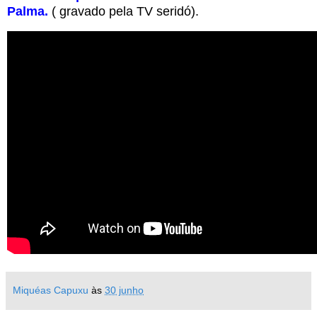
Palma.
( gravado pela TV seridó).
Miquéas Capuxu
às
30 junho