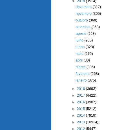
▼
2019
(3514)
dezembro
(317)
novembro
(305)
outubro
(360)
setembro
(368)
agosto
(298)
julho
(235)
junho
(323)
maio
(279)
abril
(80)
março
(306)
fevereiro
(268)
janeiro
(375)
►
2018
(3693)
►
2017
(4422)
►
2016
(3987)
►
2015
(5212)
►
2014
(7919)
►
2013
(10914)
►
2012
(5447)