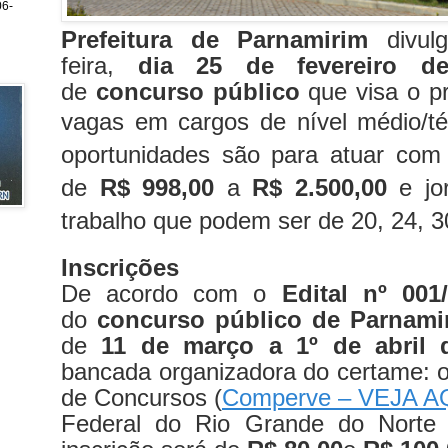
6-
Prefeitura de Parnamirim
divulg
feira,
dia 25 de fevereiro d
de
concurso público
que visa o p
vagas em cargos de nível médio/té
oportunidades são para atuar com 
de
R$ 998,00
a
R$ 2.500,00
e jo
trabalho que podem ser de 20, 24, 3
Inscrições
De acordo com o
Edital nº 001
do
concurso público de Parnami
de
11 de março a 1º de abril 
bancada organizadora do certame: 
de Concursos (
Comperve – VEJA A
Federal do Rio Grande do Norte 