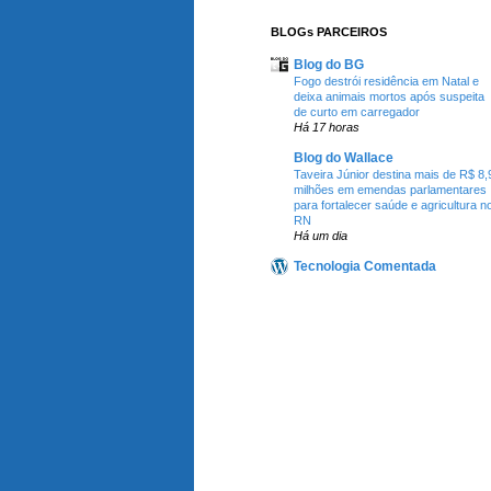
BLOGs PARCEIROS
Blog do BG
Fogo destrói residência em Natal e
deixa animais mortos após suspeita
de curto em carregador
Há 17 horas
Blog do Wallace
Taveira Júnior destina mais de R$ 8,
milhões em emendas parlamentares
para fortalecer saúde e agricultura n
RN
Há um dia
Tecnologia Comentada