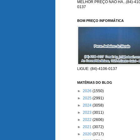
MELHOR PREÇO NÃO HÁ...(84)-410
0137
BOM PREÇO INFORMÁTICA
LIGUE: (84)-4106-0137
MATÉRIAS DO BLOG
►
2026
(1550)
►
2025
(2991)
►
2024
(3058)
►
2023
(3011)
►
2022
(2606)
►
2021
(3072)
►
2020
(3717)