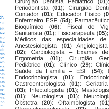
Cirurgião Dentista Pediátrico (
01
)
Periodontista (
01
); Cirurgião Dent
Contador (
01
); Educador Físico (
0
RN
Enfermeiro ESF (
54
); Farmacêutic
sil
Bioquímico (
06
); Fiscal de Vigi
idó
Sanitarista (
01
); Fisioterapeuta (
05
)
bol
dico
Médicos das especialidades de 
tica
Anestesiologista (
01
) Angiologista
 do
ade
(
02
); Cardiologista – Exames d
res
Ergometria (
01
); Cirurgião Ge
eve
ivo
Pediátrico (
01
); Clínico (
29
); Clín
eca
Saúde da Família – ESF (
54
); 
dade
ções
Endocrinologista (
01
); Endocrinolo
PRF
Gastroenterologista (
01
); Geriatria
cias
s do
(
03
); Infectologista (
01
); Mastologis
014
012
(
01
); Neurologista (
01
); Neurologi
heia
Obstetra (
20
); Oftalmologista (
01
TIÇA
eo
Otorrinolaringologista (
02
); Pedia