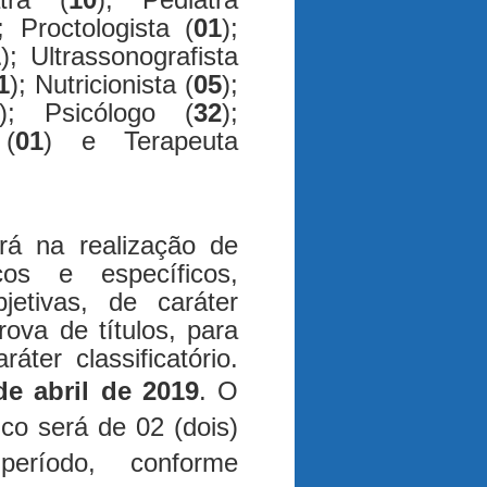
; Proctologista (
01
);
1
); Ultrassonografista
1
); Nutricionista (
05
);
); Psicólogo (
32
);
 (
01
) e Terapeuta
rá na realização de
os e específicos,
jetivas, de caráter
prova de títulos, para
áter classificatório.
de abril de 2019
.
O
co será de 02 (dois)
período, conforme