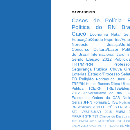
MARCADORES
Casos de Polícia
Política do RN
Bra
Caicó
Economia
Natal
Ser
Educação/Saúde
Esportes/Fute
Nordeste
Justiça/Jurí
Concurso
Cultura/Lazer
Polí
do Brasil
Internacional
Jardim
Seridó
Eleição 2012
Publicid
TRT/MPRN
Professo
Segurança Pública
Chuva
Gr
Loterias
Estágio/Processo Selet
PB
Religião
Notícias do Brasil
S
TRE/RN
Humor
Bancos
Dilma
Utili
Pública
TCE/RN
TRE/TSE/Elei
2012
Aniversariante do dia...
I
Exame de Ordem da OAB
Notí
Gerais
JFRN
Fórmula 1
TSE
Notícia
RN
Vestibular 2013
ELEIÇÕES
ENEM 2
STJ
VESTIBULAR 2015
ENEM 2
MPF/RN
STF
TST
Charge do Dia
Lua c
TRF
ENEM 2013
MINISTÉRIO DA JUS
ENEM 2O15
OAB/RN
PRF
TCJU
UFRN
Víd