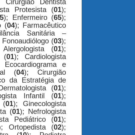
; Cirurgião Dentista
ista Protesista (
01
);
5
); Enfermeiro (
65
);
o (
04
); Farmacêutico
lância Sanitária –
; Fonoaudiólogo (
03
);
Alergologista (
01
);
 (
01
); Cardiologista
e Ecocardiograma e
ral (
04
); Cirurgião
ico da Estratégia de
Dermatologista (
01
);
gista Infantil (
01
);
 (
01
); Ginecologista
ta (
01
); Nefrologista
sta Pediátrico (
01
);
); Ortopedista (
02
);
tra (
10
); Pediatra