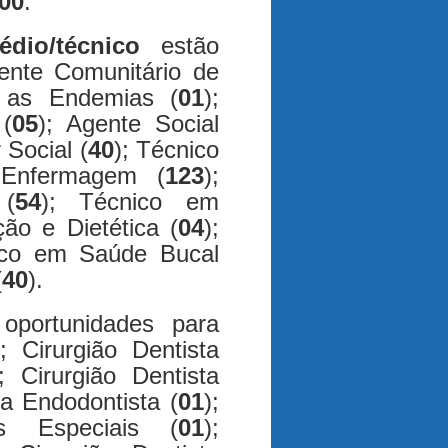
00
.
édio/técnico
estão
gente Comunitário de
 as Endemias (
01
);
(
05
); Agente Social
 Social (
40
); Técnico
 Enfermagem (
123
);
(
54
); Técnico em
ão e Dietética (
04
);
ico em Saúde Bucal
(
40
).
 oportunidades para
); Cirurgião Dentista
); Cirurgião Dentista
ta Endodontista (
01
);
es Especiais (
01
);