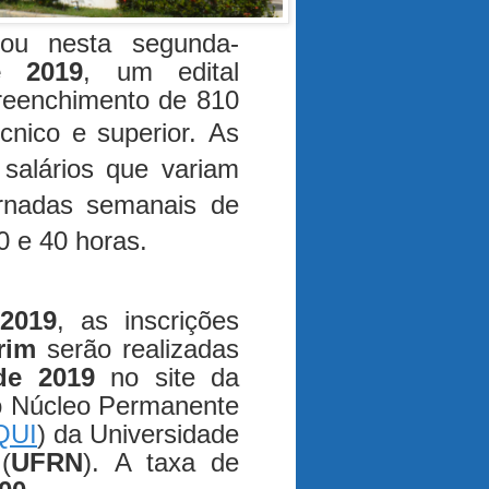
ou nesta segunda-
e 2019
, um edital
reenchimento de 810
cnico e superior.
As
salários que variam
rnadas semanais de
0 e 40 horas.
/2019
, as inscrições
rim
serão realizadas
de 2019
no site da
o Núcleo Permanente
QUI
) da Universidade
(
UFRN
). A taxa de