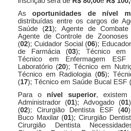
inscrição será de
R$ 80,00
e
R$ 100,
As
oportunidades de nível m
distribuídas entre os cargos de A
Saúde (
21
); Agente de Combate
Agente de Controle de Zoonoses 
(
02
); Cuidador Social (
06
); Educador
de Farmácia (
03
); Técnico em
Técnico em Enfermagem ESF 
Laboratório (
20
); Técnico em Nutriç
Técnico em Radiologia (
05
); Técn
(
17
); Técnico em Saúde Bucal ESF 
Para o
nível superior
, existem
Administrador (
01
); Advogado (
01
(
02
); Cirurgião Dentista ESF (
40
Buco Maxilar (
01
); Cirurgião Dentis
Cirurgião Dentista Necessidad