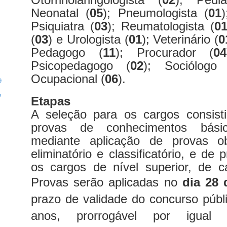
Neonatal (
05
); Pneumologista (
01
)
Psiquiatra (
03
); Reumatologista (
0
(
03
) e Urologista (
01
); Veterinário (
0
Pedagogo (
11
); Procurador (
04
Psicopedagogo (
02
); Sociólogo
Ocupacional (
06
).
9
o
Etapas
A seleção para os cargos consisti
provas de conhecimentos básic
mediante aplicação de provas ob
eliminatório e classificatório, e de 
os cargos de nível superior, de car
Provas serão aplicadas no
dia 28 
prazo de validade do concurso públi
anos, prorrogável por igual 