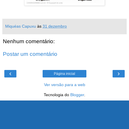
Miquéas Capuxu
às
31 dezembro
Nenhum comentário:
Postar um comentário
‹
›
Página inicial
Ver versão para a web
Tecnologia do
Blogger
.