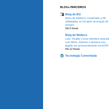
BLOGs PARCEIROS
Blog do BG
Astro de futebol é condenado a 99
chibatadas no Irã após acusação de
estupro
Há 5 horas
Blog do Wallace
Luto: Vivaldo Costa relembra amizad
com Mons. Antenor e destaca seu
legado em pronunciamento na ALRN
Há 12 horas
Tecnologia Comentada