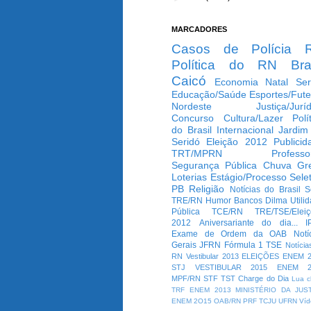
MARCADORES
Casos de Polícia
Política do RN
Bra
Caicó
Economia
Natal
Ser
Educação/Saúde
Esportes/Fute
Nordeste
Justiça/Jurí
Concurso
Cultura/Lazer
Polí
do Brasil
Internacional
Jardim
Seridó
Eleição 2012
Publicid
TRT/MPRN
Professo
Segurança Pública
Chuva
Gr
Loterias
Estágio/Processo Selet
PB
Religião
Notícias do Brasil
S
TRE/RN
Humor
Bancos
Dilma
Utili
Pública
TCE/RN
TRE/TSE/Elei
2012
Aniversariante do dia...
I
Exame de Ordem da OAB
Notí
Gerais
JFRN
Fórmula 1
TSE
Notícia
RN
Vestibular 2013
ELEIÇÕES
ENEM 2
STJ
VESTIBULAR 2015
ENEM 2
MPF/RN
STF
TST
Charge do Dia
Lua c
TRF
ENEM 2013
MINISTÉRIO DA JUS
ENEM 2O15
OAB/RN
PRF
TCJU
UFRN
Víd