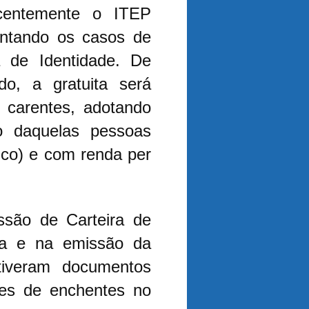
centemente o ITEP
entando os casos de
a de Identidade. De
do, a gratuita será
 carentes, adotando
io daquelas pessoas
ico) e com renda per
são de Carteira de
via e na emissão da
iveram documentos
ões de enchentes no