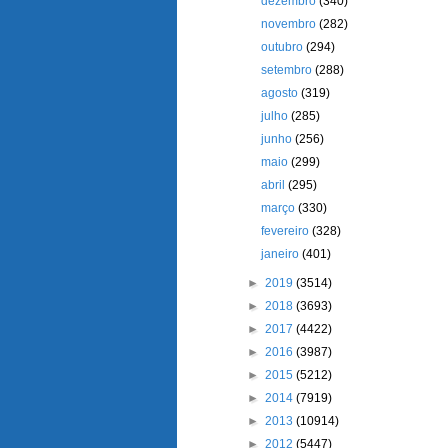
dezembro
(340)
novembro
(282)
outubro
(294)
setembro
(288)
agosto
(319)
julho
(285)
junho
(256)
maio
(299)
abril
(295)
março
(330)
fevereiro
(328)
janeiro
(401)
►
2019
(3514)
►
2018
(3693)
►
2017
(4422)
►
2016
(3987)
►
2015
(5212)
►
2014
(7919)
►
2013
(10914)
►
2012
(5447)