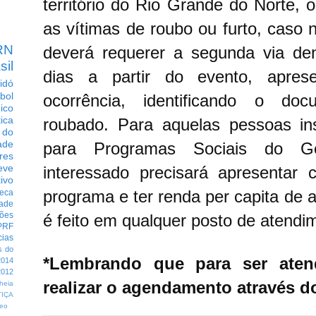
território do Rio Grande do Norte,
as vítimas de roubo ou furto, caso 
RN
deverá requerer a segunda via de
sil
dias a partir do evento, apres
idó
bol
ocorrência, identificando o do
dico
tica
roubado.
Para aquelas pessoas in
 do
ade
para Programas Sociais do Go
res
eve
interessado precisará apresentar 
ivo
programa e ter renda per capita de 
eca
dade
ções
é feito em qualquer posto de atendi
PRF
cias
s do
*Lembrando que para ser aten
014
012
realizar o agendamento através 
heia
TIÇA
eo