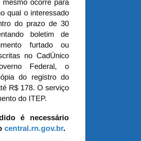
 o mesmo ocorre para
no qual o interessado
ntro do prazo de 30
entando boletim de
cumento furtado ou
scritas no CadÚnico
verno Federal, o
cópia do registro do
até R$ 178. O serviço
mento do ITEP.
dido é necessário
do
central.rn.gov.br
.