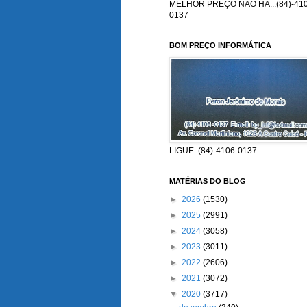
MELHOR PREÇO NÃO HÁ...(84)-410
0137
BOM PREÇO INFORMÁTICA
LIGUE: (84)-4106-0137
MATÉRIAS DO BLOG
►
2026
(1530)
►
2025
(2991)
►
2024
(3058)
►
2023
(3011)
►
2022
(2606)
►
2021
(3072)
▼
2020
(3717)