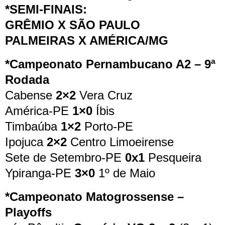
*SEMI-FINAIS:
GRÊMIO X SÃO PAULO
PALMEIRAS X AMÉRICA/MG
*Campeonato Pernambucano A2 – 9ª
Rodada
Cabense
2×2
Vera Cruz
América-PE
1×0
Íbis
Timbaúba
1×2
Porto-PE
Ipojuca
2×2
Centro Limoeirense
Sete de Setembro-PE
0x1
Pesqueira
Ypiranga-PE
3×0
1º de Maio
*Campeonato Matogrossense –
Playoffs