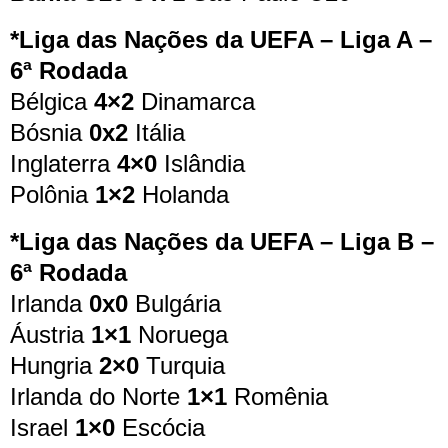
*Liga das Nações da UEFA – Liga A –
6ª Rodada
Bélgica
4×2
Dinamarca
Bósnia
0x2
Itália
Inglaterra
4×0
Islândia
Polônia
1×2
Holanda
*Liga das Nações da UEFA – Liga B –
6ª Rodada
Irlanda
0x0
Bulgária
Áustria
1×1
Noruega
Hungria
2×0
Turquia
Irlanda do Norte
1×1
Romênia
Israel
1×0
Escócia