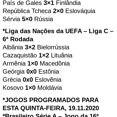
País de Gales
3×1
Finlândia
República Tcheca
2×0
Eslováquia
Sérvia
5×0
Rússia
*Liga das Nações da UEFA – Liga C –
6ª Rodada
Albânia
3×2
Bielorrússia
Cazaquistão
1×2
Lituânia
Armênia
1×0
Macedônia
Geórgia
0x0
Estônia
Grécia
0x0
Eslovênia
Kosovo
1×0
Moldávia
*JOGOS PROGRAMADOS PARA
ESTA QUINTA-FEIRA, 19.11.2020
*Brasileiro Série A – Jogo da 16ª