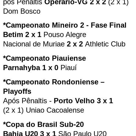
pós Pênaltis
Operário-VG 2 x 2
(2 x 1)
Dom Bosco
*Campeonato Mineiro 2 - Fase Final
Betim 2 x 1
Pouso Alegre
Nacional de Muriae
2 x 2
Athletic Club
*Campeonato Piauiense
Parnahyba 1 x 0
Piauí
*Campeonato Rondoniense –
Playoffs
Após Pênaltis -
Porto Velho 3 x 1
(2 x 1) Uniao Cacoalense
*Copa do Brasil Sub-20
Bahia U20 3 x 1
São Paulo U20