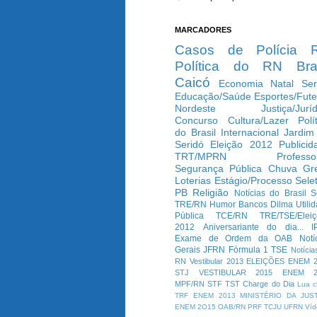
MARCADORES
Casos de Polícia
Política do RN
Bra
Caicó
Economia
Natal
Ser
Educação/Saúde
Esportes/Fute
Nordeste
Justiça/Jurí
Concurso
Cultura/Lazer
Polí
do Brasil
Internacional
Jardim
Seridó
Eleição 2012
Publicid
TRT/MPRN
Professo
Segurança Pública
Chuva
Gr
Loterias
Estágio/Processo Selet
PB
Religião
Notícias do Brasil
S
TRE/RN
Humor
Bancos
Dilma
Utili
Pública
TCE/RN
TRE/TSE/Elei
2012
Aniversariante do dia...
I
Exame de Ordem da OAB
Notí
Gerais
JFRN
Fórmula 1
TSE
Notícia
RN
Vestibular 2013
ELEIÇÕES
ENEM 2
STJ
VESTIBULAR 2015
ENEM 2
MPF/RN
STF
TST
Charge do Dia
Lua c
TRF
ENEM 2013
MINISTÉRIO DA JUS
ENEM 2O15
OAB/RN
PRF
TCJU
UFRN
Víd