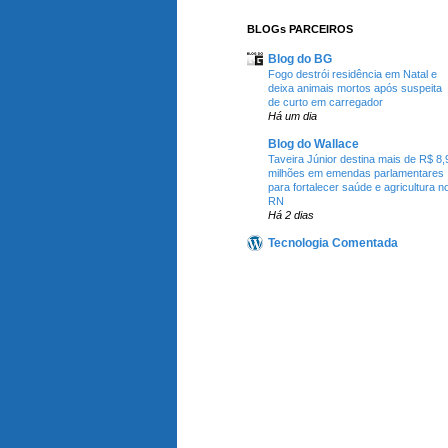
BLOGs PARCEIROS
Blog do BG
Fogo destrói residência em Natal e
deixa animais mortos após suspeita
de curto em carregador
Há um dia
Blog do Wallace
Taveira Júnior destina mais de R$ 8,
milhões em emendas parlamentares
para fortalecer saúde e agricultura n
RN
Há 2 dias
Tecnologia Comentada