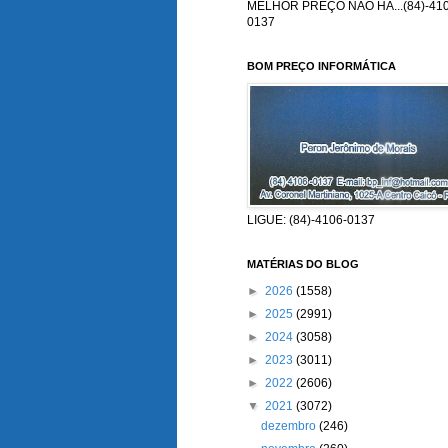
MELHOR PREÇO NÃO HÁ...(84)-410
0137
BOM PREÇO INFORMÁTICA
LIGUE: (84)-4106-0137
MATÉRIAS DO BLOG
►
2026
(1558)
►
2025
(2991)
►
2024
(3058)
►
2023
(3011)
►
2022
(2606)
▼
2021
(3072)
dezembro
(246)