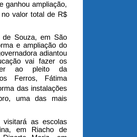
e ganhou ampliação,
no valor total de R$
ey de Souza, em São
orma e ampliação do
governadora adiantou
ucação vai fazer os
er ao pleito da
s Ferros, Fátima
orma das instalações
bro, uma das mais
visitará as escolas
lina, em Riacho de