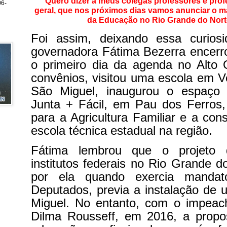
"Quero dizer a meus colegas professores e prof
6-
geral, que nos próximos dias vamos anunciar o ma
da Educação no Rio Grande do Nort
Foi assim, deixando essa curios
governadora Fátima Bezerra encerrou
o primeiro dia da agenda no Alto 
convênios, visitou uma escola em 
São Miguel, inaugurou o espaço
Junta + Fácil, em Pau dos Ferros,
para a Agricultura Familiar e a co
escola técnica estadual na região.
Fátima lembrou que o projeto 
institutos federais no Rio Grande d
por ela quando exercia manda
Deputados, previa a instalação de
Miguel. No entanto, com o impeac
Dilma Rousseff, em 2016, a prop