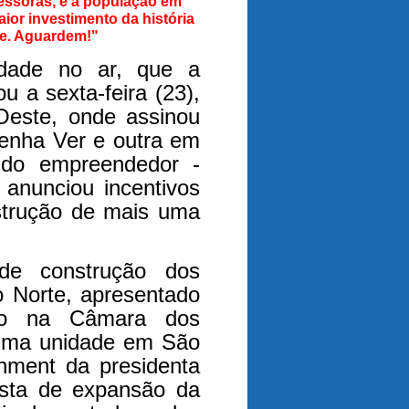
essoras, e à população em
ior investimento da história
e. Aguardem!"
idade no ar, que a
 a sexta-feira (23),
Oeste, onde assinou
Venha Ver e outra em
 do empreendedor -
 anunciou incentivos
nstrução de mais uma
de construção dos
o Norte, apresentado
to na Câmara dos
 uma unidade em São
hment da presidenta
osta de expansão da