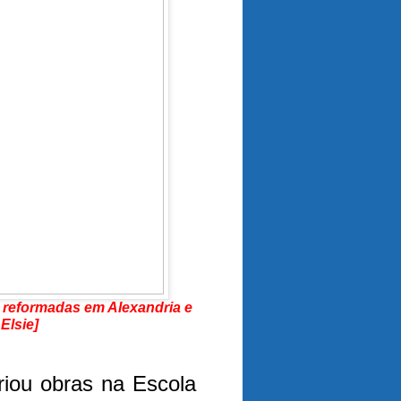
 reformadas em Alexandria e
 Elsie]
riou obras na Escola