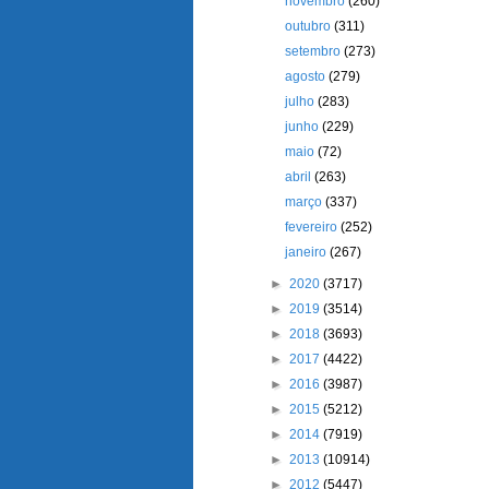
novembro
(260)
outubro
(311)
setembro
(273)
agosto
(279)
julho
(283)
junho
(229)
maio
(72)
abril
(263)
março
(337)
fevereiro
(252)
janeiro
(267)
►
2020
(3717)
►
2019
(3514)
►
2018
(3693)
►
2017
(4422)
►
2016
(3987)
►
2015
(5212)
►
2014
(7919)
►
2013
(10914)
►
2012
(5447)