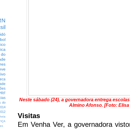
RN
sil
idó
bol
dico
tica
 do
ade
res
eve
ivo
eca
dade
ções
PRF
cias
Neste sábado (24), a governadora entrega escolas
s do
Almino Afonso.
[Foto: Elisa
014
012
Visitas
heia
TIÇA
Em Venha Ver, a governadora visto
eo