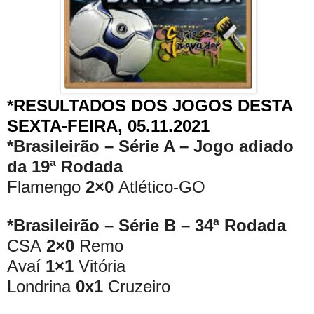
*RESULTADOS DOS JOGOS DESTA
SEXTA-FEIRA, 05.11.2021
*Brasileirão – Série A – Jogo adiado
da 19ª Rodada
Flamengo
2×0
Atlético-GO
*Brasileirão – Série B – 34ª Rodada
CSA
2×0
Remo
Avaí
1×1
Vitória
Londrina
0x1
Cruzeiro