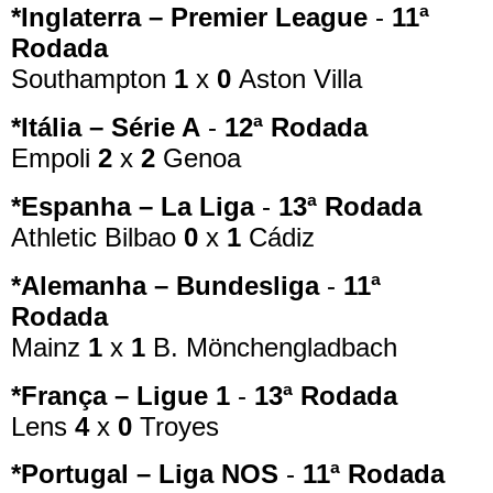
*Inglaterra – Premier League
-
11ª
Rodada
Southampton
1
x
0
Aston Villa
*Itália – Série A
-
12ª Rodada
Empoli
2
x
2
Genoa
*Espanha – La Liga
-
13ª Rodada
Athletic Bilbao
0
x
1
Cádiz
*Alemanha – Bundesliga
-
11ª
Rodada
Mainz
1
x
1
B. Mönchengladbach
*França – Ligue 1
-
13ª Rodada
Lens
4
x
0
Troyes
*Portugal – Liga NOS
-
11ª Rodada