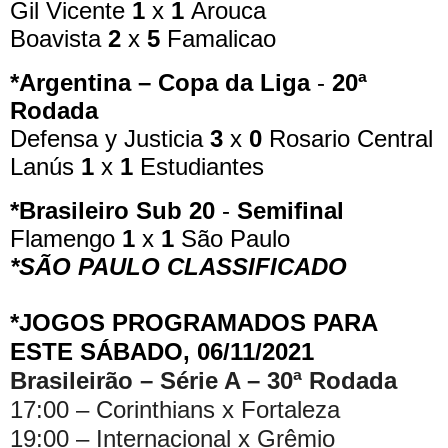
Gil Vicente
1
x
1
Arouca
Boavista
2
x
5
Famalicao
*Argentina – Copa da Liga
-
20ª
Rodada
Defensa y Justicia
3
x
0
Rosario Central
Lanús
1
x
1
Estudiantes
*Brasileiro Sub 20
-
Semifinal
Flamengo
1
x
1
São Paulo
*SÃO PAULO CLASSIFICADO
*JOGOS PROGRAMADOS PARA
ESTE SÁBADO, 06/11/2021
Brasileirão – Série A – 30ª Rodada
17:00 – Corinthians x Fortaleza
19:00 – Internacional x Grêmio