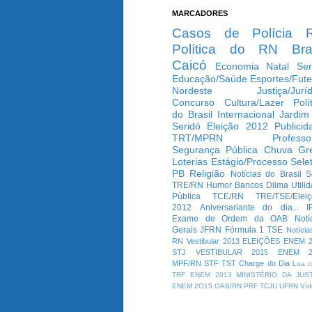
MARCADORES
Casos de Polícia
Política do RN
Bra
Caicó
Economia
Natal
Ser
Educação/Saúde
Esportes/Fute
Nordeste
Justiça/Jurí
Concurso
Cultura/Lazer
Polí
do Brasil
Internacional
Jardim
Seridó
Eleição 2012
Publicid
TRT/MPRN
Professo
Segurança Pública
Chuva
Gr
Loterias
Estágio/Processo Selet
PB
Religião
Notícias do Brasil
S
TRE/RN
Humor
Bancos
Dilma
Utili
Pública
TCE/RN
TRE/TSE/Elei
2012
Aniversariante do dia...
I
Exame de Ordem da OAB
Notí
Gerais
JFRN
Fórmula 1
TSE
Notícia
RN
Vestibular 2013
ELEIÇÕES
ENEM 2
STJ
VESTIBULAR 2015
ENEM 2
MPF/RN
STF
TST
Charge do Dia
Lua c
TRF
ENEM 2013
MINISTÉRIO DA JUS
ENEM 2O15
OAB/RN
PRF
TCJU
UFRN
Víd