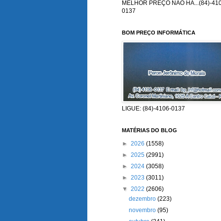
MELHOR PREÇO NÃO HÁ...(84)-410
0137
BOM PREÇO INFORMÁTICA
LIGUE: (84)-4106-0137
MATÉRIAS DO BLOG
►
2026
(1558)
►
2025
(2991)
►
2024
(3058)
►
2023
(3011)
▼
2022
(2606)
dezembro
(223)
novembro
(95)