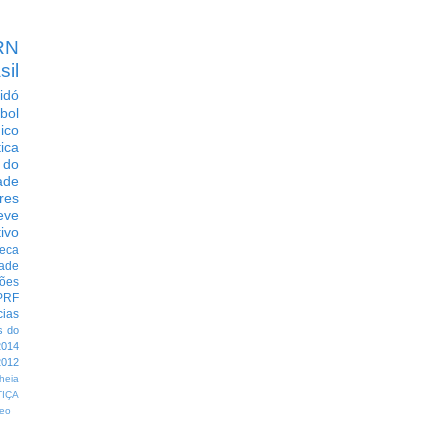
RN
sil
idó
bol
dico
tica
 do
ade
res
eve
ivo
eca
dade
ções
PRF
cias
s do
014
012
heia
TIÇA
eo