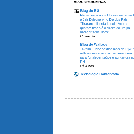
BLOGs PARCEIROS
Blog do BG
Flávio reage após Moraes negar visi
a Jair Bolsonaro no Dia dos Pais:
“Tiraram a liberdade dele. Agora
querem tirar até o direito de um pai
abraçar seus filhos”
Há um dia
Blog do Wallace
Taveira Júnior destina mais de R$ 8,
milhões em emendas parlamentares
para fortalecer saúde e agricultura n
RN
Há 3 dias
Tecnologia Comentada