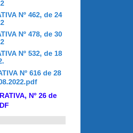
22
VA Nº 462, de 24
22
VA Nº 478, de 30
22
VA Nº 532, de 18
2.
VA Nº 616 de 28
08.2022.pdf
TIVA, Nº 26 de
PDF