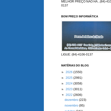
MELHOR PREÇO NÃO HÁ...(84)-410
0137
BOM PREÇO INFORMÁTICA
LIGUE: (84)-4106-0137
MATÉRIAS DO BLOG
►
2026
(1550)
►
2025
(2991)
►
2024
(3058)
►
2023
(3011)
▼
2022
(2606)
dezembro
(223)
novembro
(95)