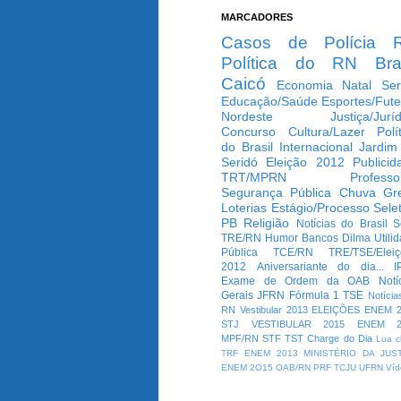
MARCADORES
Casos de Polícia
Política do RN
Bra
Caicó
Economia
Natal
Ser
Educação/Saúde
Esportes/Fute
Nordeste
Justiça/Jurí
Concurso
Cultura/Lazer
Polí
do Brasil
Internacional
Jardim
Seridó
Eleição 2012
Publicid
TRT/MPRN
Professo
Segurança Pública
Chuva
Gr
Loterias
Estágio/Processo Selet
PB
Religião
Notícias do Brasil
S
TRE/RN
Humor
Bancos
Dilma
Utili
Pública
TCE/RN
TRE/TSE/Elei
2012
Aniversariante do dia...
I
Exame de Ordem da OAB
Notí
Gerais
JFRN
Fórmula 1
TSE
Notícia
RN
Vestibular 2013
ELEIÇÕES
ENEM 2
STJ
VESTIBULAR 2015
ENEM 2
MPF/RN
STF
TST
Charge do Dia
Lua c
TRF
ENEM 2013
MINISTÉRIO DA JUS
ENEM 2O15
OAB/RN
PRF
TCJU
UFRN
Víd