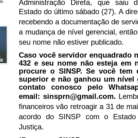
Administração Direta, que saiu d
6-
Estado do último sábado (27).
A dir
recebendo a documentação de servid
a mudança de nível gerencial, entã
seu nome não estiver publicado.
Caso você servidor enquadrado n
432 e seu nome não esteja em n
procure o SINSP. Se você tem 
superior e não ganhou um nível 
contato conosco pelo Whatsap
email: sinsprn@gmail.com.
Lembr
financeiros vão retroagir a 31 de m
acordo do SINSP com o Estado 
Justiça.