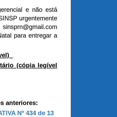
gerencial e não está
o SINSP urgentemente
: sinsprn@gmail.com
tal para entregar a
ível)
tário (cópia legível
s anteriores:
VA Nº 434 de 13