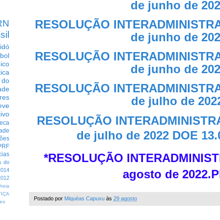
de junho de 20
RESOLUÇÃO INTERADMINISTRATI
RN
sil
de junho de 20
idó
RESOLUÇÃO INTERADMINISTRATI
bol
dico
de junho de 20
tica
 do
RESOLUÇÃO INTERADMINISTRATI
ade
res
de julho de 202
eve
ivo
RESOLUÇÃO INTERADMINISTRATI
eca
dade
de julho de 2022
DOE 13.
ções
PRF
cias
*
RESOLUÇÃO INTERADMINISTRA
s do
014
agosto de 2022.
012
heia
TIÇA
Postado por
Miquéas Capuxu
às
29 agosto
eo