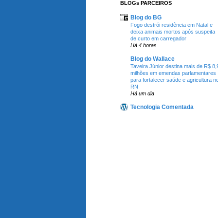
BLOGs PARCEIROS
Blog do BG
Fogo destrói residência em Natal e
deixa animais mortos após suspeita
de curto em carregador
Há 4 horas
Blog do Wallace
Taveira Júnior destina mais de R$ 8,
milhões em emendas parlamentares
para fortalecer saúde e agricultura n
RN
Há um dia
Tecnologia Comentada