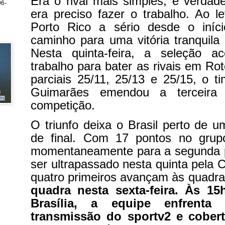
Era o rival mais simples, é verdad
6-
era preciso fazer o trabalho. Ao le
Porto Rico a sério desde o iníci
caminho para uma vitória tranquila 
Nesta quinta-feira, a seleção a
trabalho para bater as rivais em Ro
parciais 25/11, 25/13 e 25/15, o 
Guimarães emendou a terceira v
competição.
O triunfo deixa o Brasil perto de 
de final. Com 17 pontos no grup
momentaneamente para a segunda p
ser ultrapassado nesta quinta pela 
quatro primeiros avançam às quadr
quadra nesta sexta-feira. Às 15
Brasília, a equipe enfrent
transmissão do sportv2 e cober