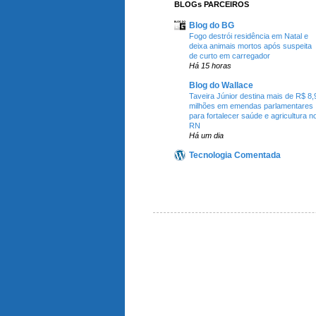
BLOGs PARCEIROS
Blog do BG
Fogo destrói residência em Natal e
deixa animais mortos após suspeita
de curto em carregador
Há 15 horas
Blog do Wallace
Taveira Júnior destina mais de R$ 8,
milhões em emendas parlamentares
para fortalecer saúde e agricultura n
RN
Há um dia
Tecnologia Comentada