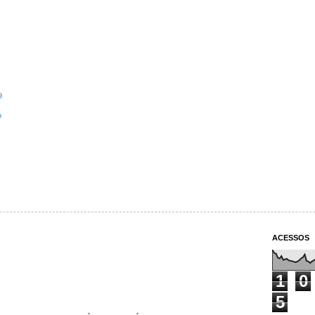
9
o
ACESSOS
1
0
5