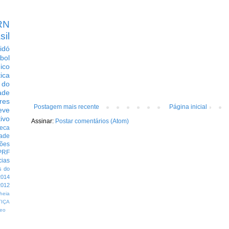
RN
sil
idó
bol
dico
tica
 do
ade
res
Postagem mais recente
Página inicial
eve
ivo
Assinar:
Postar comentários (Atom)
eca
dade
ções
PRF
cias
s do
014
012
heia
TIÇA
eo