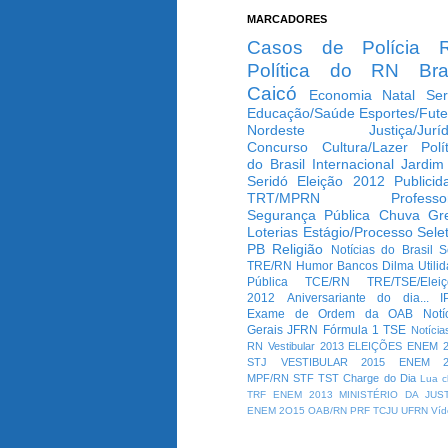
MARCADORES
Casos de Polícia
Política do RN
Bra
Caicó
Economia
Natal
Ser
Educação/Saúde
Esportes/Fute
Nordeste
Justiça/Jurí
Concurso
Cultura/Lazer
Polí
do Brasil
Internacional
Jardim
Seridó
Eleição 2012
Publicid
TRT/MPRN
Professo
Segurança Pública
Chuva
Gr
Loterias
Estágio/Processo Selet
PB
Religião
Notícias do Brasil
S
TRE/RN
Humor
Bancos
Dilma
Utili
Pública
TCE/RN
TRE/TSE/Elei
2012
Aniversariante do dia...
I
Exame de Ordem da OAB
Notí
Gerais
JFRN
Fórmula 1
TSE
Notícia
RN
Vestibular 2013
ELEIÇÕES
ENEM 2
STJ
VESTIBULAR 2015
ENEM 2
MPF/RN
STF
TST
Charge do Dia
Lua c
TRF
ENEM 2013
MINISTÉRIO DA JUS
ENEM 2O15
OAB/RN
PRF
TCJU
UFRN
Víd