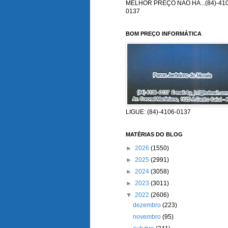
MELHOR PREÇO NÃO HÁ...(84)-410
0137
BOM PREÇO INFORMÁTICA
LIGUE: (84)-4106-0137
MATÉRIAS DO BLOG
►
2026
(1550)
►
2025
(2991)
►
2024
(3058)
►
2023
(3011)
▼
2022
(2606)
dezembro
(223)
novembro
(95)