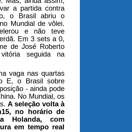
e. Mas, ainda assim,
var a partida contra
o, o Brasil abriu o
no Mundial de vôlei.
celerou e não teve
terdã. Em 3 sets a 0,
time de José Roberto
itória seguida na
uma vaga nas quartas
o E, o Brasil sobre
osição - ainda pode
China. No Mundial, os
as.
A seleção volta à
h15, no horário de
a a Holanda, com
tura em tempo real