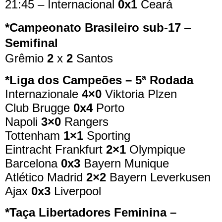
21:45 – Internacional
0x1
Ceará
*Campeonato Brasileiro sub-17
–
Semifinal
Grêmio
2
x
2
Santos
*Liga dos Campeões – 5ª Rodada
Internazionale
4×0
Viktoria Plzen
Club Brugge
0x4
Porto
Napoli
3×0
Rangers
Tottenham
1×1
Sporting
Eintracht Frankfurt
2×1
Olympique
Barcelona
0x3
Bayern Munique
Atlético Madrid
2×2
Bayern Leverkusen
Ajax
0x3
Liverpool
*Taça Libertadores Feminina –