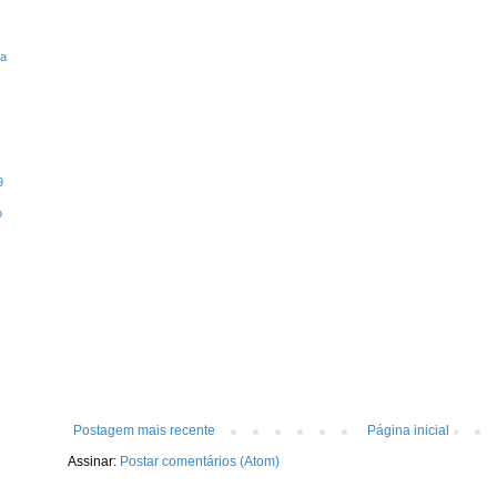
ta
9
o
Postagem mais recente
Página inicial
Assinar:
Postar comentários (Atom)