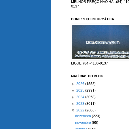
MELHOR PREÇO NÃO HÁ...(84)-410
0137
BOM PREÇO INFORMÁTICA
LIGUE: (84)-4106-0137
MATÉRIAS DO BLOG
►
2026
(1558)
►
2025
(2991)
►
2024
(3058)
►
2023
(3011)
▼
2022
(2606)
dezembro
(223)
novembro
(95)