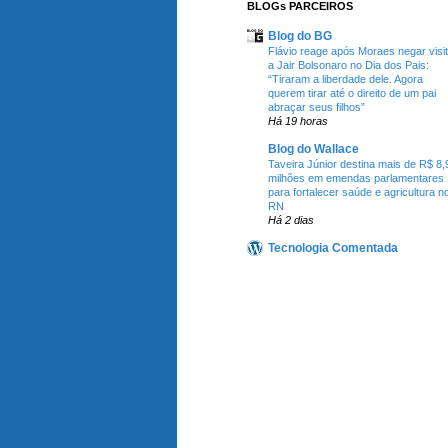
BLOGs PARCEIROS
Blog do BG
Flávio reage após Moraes negar visi
a Jair Bolsonaro no Dia dos Pais:
“Tiraram a liberdade dele. Agora
querem tirar até o direito de um pai
abraçar seus filhos”
Há 19 horas
Blog do Wallace
Taveira Júnior destina mais de R$ 8,
milhões em emendas parlamentares
para fortalecer saúde e agricultura n
RN
Há 2 dias
Tecnologia Comentada