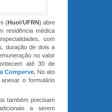
s (
Huol
/
UFRN
) abre
m residência médica
specialidades, com
s, duração de dois a
remuneração no valor
contecem até 30 de
a Comperve
.
No ato
 anexar o formulário
ais também precisam
dicionais a serem