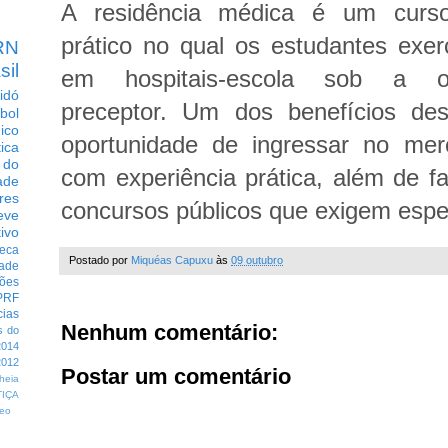
A residência médica é um curso
prático no qual os estudantes exe
RN
sil
em hospitais-escola sob a 
idó
preceptor. Um dos benefícios de
bol
dico
oportunidade de ingressar no mer
tica
 do
com experiência prática, além de fa
ade
res
concursos públicos que exigem espe
eve
ivo
eca
Postado por
Miquéas Capuxu
às
09 outubro
dade
ções
PRF
cias
Nenhum comentário:
s do
014
012
Postar um comentário
heia
TIÇA
eo