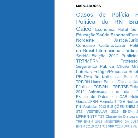
MARCADORES
Casos de Polícia
Política do RN
Bra
Caicó
Economia
Natal
Ser
Educação/Saúde
Esportes/Fute
Nordeste
Justiça/Jurí
Concurso
Cultura/Lazer
Polí
do Brasil
Internacional
Jardim
Seridó
Eleição 2012
Publicid
TRT/MPRN
Professo
Segurança Pública
Chuva
Gr
Loterias
Estágio/Processo Selet
PB
Religião
Notícias do Brasil
S
TRE/RN
Humor
Bancos
Dilma
Utili
Pública
TCE/RN
TRE/TSE/Elei
2012
Aniversariante do dia...
I
Exame de Ordem da OAB
Notí
Gerais
JFRN
Fórmula 1
TSE
Notícia
RN
Vestibular 2013
ELEIÇÕES
ENEM 2
STJ
VESTIBULAR 2015
ENEM 2
MPF/RN
STF
TST
Charge do Dia
Lua c
TRF
ENEM 2013
MINISTÉRIO DA JUS
ENEM 2O15
OAB/RN
PRF
TCJU
UFRN
Víd