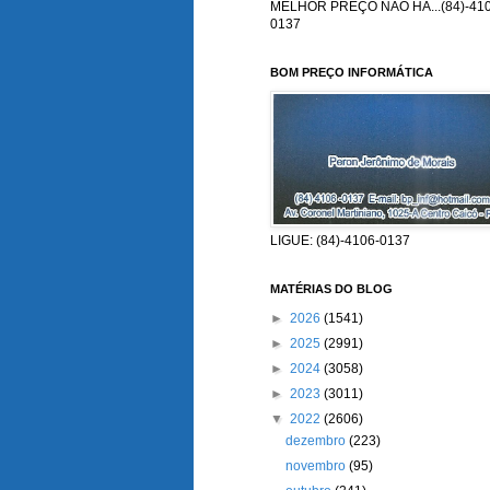
MELHOR PREÇO NÃO HÁ...(84)-410
0137
BOM PREÇO INFORMÁTICA
LIGUE: (84)-4106-0137
MATÉRIAS DO BLOG
►
2026
(1541)
►
2025
(2991)
►
2024
(3058)
►
2023
(3011)
▼
2022
(2606)
dezembro
(223)
novembro
(95)