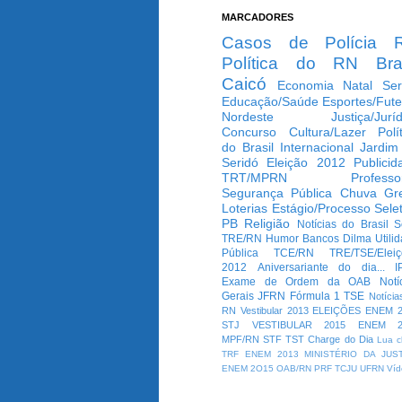
MARCADORES
Casos de Polícia
Política do RN
Bra
Caicó
Economia
Natal
Ser
Educação/Saúde
Esportes/Fute
Nordeste
Justiça/Jurí
Concurso
Cultura/Lazer
Polí
do Brasil
Internacional
Jardim
Seridó
Eleição 2012
Publicid
TRT/MPRN
Professo
Segurança Pública
Chuva
Gr
Loterias
Estágio/Processo Selet
PB
Religião
Notícias do Brasil
S
TRE/RN
Humor
Bancos
Dilma
Utili
Pública
TCE/RN
TRE/TSE/Elei
2012
Aniversariante do dia...
I
Exame de Ordem da OAB
Notí
Gerais
JFRN
Fórmula 1
TSE
Notícia
RN
Vestibular 2013
ELEIÇÕES
ENEM 2
STJ
VESTIBULAR 2015
ENEM 2
MPF/RN
STF
TST
Charge do Dia
Lua c
TRF
ENEM 2013
MINISTÉRIO DA JUS
ENEM 2O15
OAB/RN
PRF
TCJU
UFRN
Víd