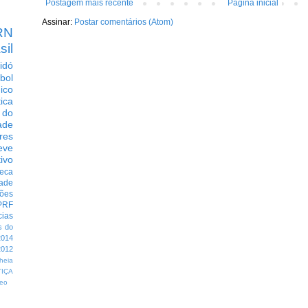
Postagem mais recente
Página inicial
Assinar:
Postar comentários (Atom)
RN
sil
idó
bol
dico
tica
 do
ade
res
eve
ivo
eca
dade
ções
PRF
cias
s do
014
012
heia
TIÇA
eo