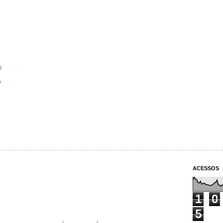
9
o
ACESSOS
1
0
5