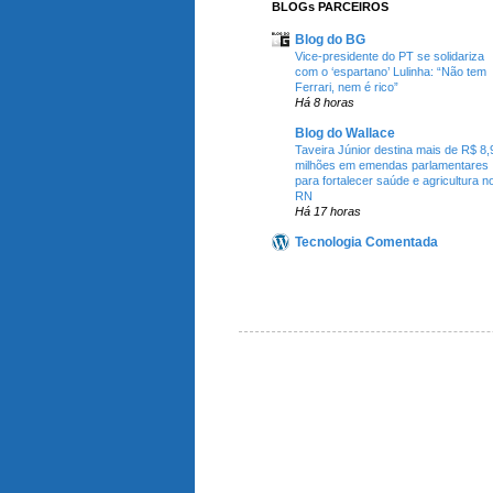
BLOGs PARCEIROS
Blog do BG
Vice-presidente do PT se solidariza
com o ‘espartano’ Lulinha: “Não tem
Ferrari, nem é rico”
Há 8 horas
Blog do Wallace
Taveira Júnior destina mais de R$ 8,
milhões em emendas parlamentares
para fortalecer saúde e agricultura n
RN
Há 17 horas
Tecnologia Comentada