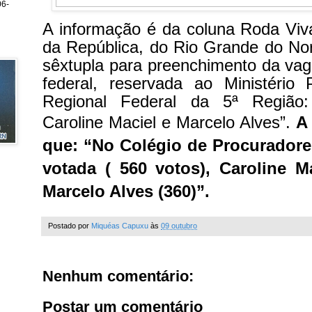
6-
A informação é da coluna Roda Viv
da República, do Rio Grande do Nort
sêxtupla para preenchimento da va
federal, reservada ao Ministério 
Regional Federal da 5ª Região:
Caroline Maciel e Marcelo Alves”.
A
que: “No Colégio de Procuradores
votada ( 560 votos), Caroline M
Marcelo Alves (360)”.
Postado por
Miquéas Capuxu
às
09 outubro
Nenhum comentário:
Postar um comentário