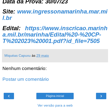
Data da Prova: 30/07/23
Site:
www.ingressonamarinha.mar.mi
l.br
Edital:
https://www.inscricao.marinh
a.mil.br/marinha/Edital%20-%20CP-
T%202023%20001.pdf?id_file=7505
Miquéas Capuxu
às
29 maio
Nenhum comentário:
Postar um comentário
‹
›
Página inicial
Ver versão para a web