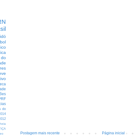
RN
sil
idó
bol
dico
tica
 do
ade
res
eve
ivo
eca
dade
ções
PRF
cias
s do
014
012
heia
TIÇA
Postagem mais recente
Página inicial
eo