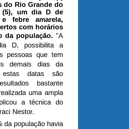
s do Rio Grande do
 (5), um dia D de
 e febre amarela,
ertos com horários
so da população.
"A
ia D, possibilita a
as pessoas que tem
os demais dias da
 estas datas são
sultados bastante
 realizada uma ampla
plicou a técnica do
aci Nestor.
3% da população havia