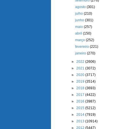
setembro
(276)
agosto
(301)
julho
(210)
junho
(301)
maio
(257)
abril
(150)
março
(252)
fevereiro
(221)
janeiro
(270)
►
2022
(2606)
►
2021
(3072)
►
2020
(3717)
►
2019
(3514)
►
2018
(3693)
►
2017
(4422)
►
2016
(3987)
►
2015
(5212)
►
2014
(7919)
►
2013
(10914)
►
2012
(5447)