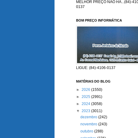
MELHOR PREÇO NÃO HÁ...(84)-410
0137
BOM PREÇO INFORMÁTICA
LIGUE: (84)-4106-0137
MATÉRIAS DO BLOG
►
2026
(1550)
►
2025
(2991)
►
2024
(3058)
▼
2023
(3011)
dezembro
(242)
novembro
(243)
outubro
(288)