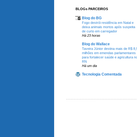
BLOGs PARCEIROS
Blog do BG
Fogo destrói residência em Natal e
deixa animais mortos após suspeita
de curto em carregador
Há 23 horas
Blog do Wallace
Taveira Júnior destina mais de R$ 8,
milhões em emendas parlamentares
para fortalecer saúde e agricultura n
RN
Há um dia
Tecnologia Comentada