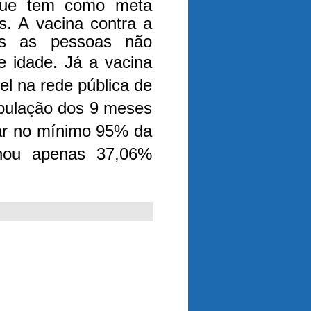
 que tem como meta
s. A vacina contra a
das as pessoas não
de idade.
Já a vacina
el na rede pública de
pulação dos 9 meses
nar no mínimo 95% da
inou apenas 37,06%