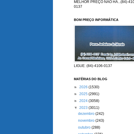
MELHOR PREÇO NÃO HÁ...(84)-410
0137
BOM PREÇO INFORMÁTICA
LIGUE: (84)-4106-0137
MATÉRIAS DO BLOG
►
2026
(1530)
►
2025
(2991)
►
2024
(3058)
▼
2023
(3011)
dezembro
(242)
novembro
(243)
outubro
(288)