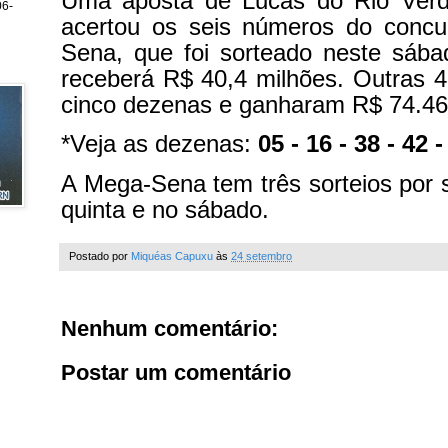
Uma aposta de Lucas do Rio Verd
6-
acertou os seis números do conc
Sena, que foi sorteado neste sába
receberá R$ 40,4 milhões. Outras 
cinco dezenas e ganharam R$ 74.46
*Veja as dezenas:
05 - 16 - 38 - 42 -
A Mega-Sena tem três sorteios por 
quinta e no sábado.
Postado por
Miquéas Capuxu
às
24 setembro
Nenhum comentário:
Postar um comentário