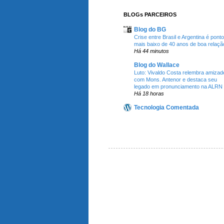
BLOGs PARCEIROS
Blog do BG
Crise entre Brasil e Argentina é ponto
mais baixo de 40 anos de boa relaçã
Há 44 minutos
Blog do Wallace
Luto: Vivaldo Costa relembra amizad
com Mons. Antenor e destaca seu
legado em pronunciamento na ALRN
Há 18 horas
Tecnologia Comentada