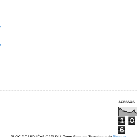
o
e
ACESSOS
1
0
6