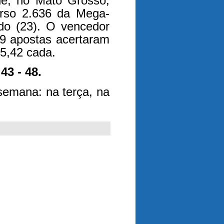
e, no Mato Grosso,
urso 2.636 da Mega-
do (23). O vencedor
49 apostas acertaram
5,42 cada.
 43 - 48.
semana: na terça, na