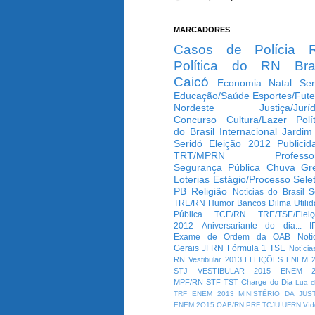
MARCADORES
Casos de Polícia
Política do RN
Bra
Caicó
Economia
Natal
Ser
Educação/Saúde
Esportes/Fute
Nordeste
Justiça/Jurí
Concurso
Cultura/Lazer
Polí
do Brasil
Internacional
Jardim
Seridó
Eleição 2012
Publicid
TRT/MPRN
Professo
Segurança Pública
Chuva
Gr
Loterias
Estágio/Processo Selet
PB
Religião
Notícias do Brasil
S
TRE/RN
Humor
Bancos
Dilma
Utili
Pública
TCE/RN
TRE/TSE/Elei
2012
Aniversariante do dia...
I
Exame de Ordem da OAB
Notí
Gerais
JFRN
Fórmula 1
TSE
Notícia
RN
Vestibular 2013
ELEIÇÕES
ENEM 2
STJ
VESTIBULAR 2015
ENEM 2
MPF/RN
STF
TST
Charge do Dia
Lua c
TRF
ENEM 2013
MINISTÉRIO DA JUS
ENEM 2O15
OAB/RN
PRF
TCJU
UFRN
Víd