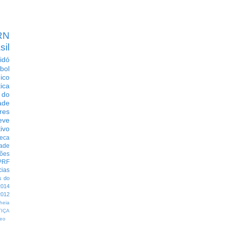
RN
sil
idó
bol
dico
tica
 do
ade
res
eve
ivo
eca
dade
ções
PRF
cias
s do
014
012
heia
TIÇA
eo