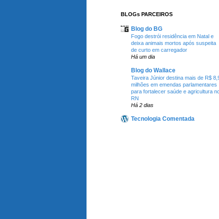
BLOGs PARCEIROS
Blog do BG
Fogo destrói residência em Natal e
deixa animais mortos após suspeita
de curto em carregador
Há um dia
Blog do Wallace
Taveira Júnior destina mais de R$ 8,
milhões em emendas parlamentares
para fortalecer saúde e agricultura n
RN
Há 2 dias
Tecnologia Comentada