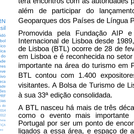
terá encontros com as autoridades p
além de participar do lançamen
Geoparques dos Países de Língua P
RN
sil
Promovida pela Fundação AIP e 
idó
Internacional de Lisboa desde 1989
bol
dico
de Lisboa (BTL) ocorre de 28 de fev
tica
em Lisboa e é reconhecida no seto
 do
ade
importante na área do turismo em 
res
eve
BTL contou com 1.400 expositore
ivo
eca
visitantes. A Bolsa de Turismo de 
dade
ções
à sua 33ª edição consolidada.
PRF
cias
A BTL nasceu há mais de três déca
s do
014
como o evento mais importante 
012
heia
Portugal por ser um ponto de encont
TIÇA
ligados a essa área, e espaço de a
eo