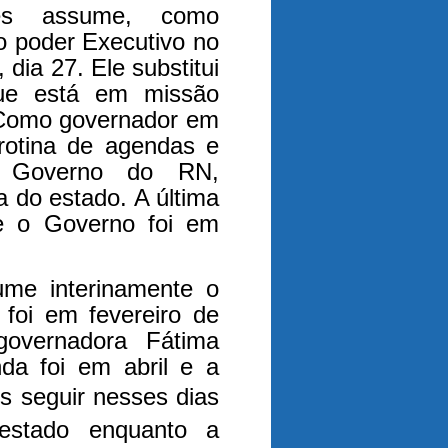
ves assume, como
o poder Executivo no
 dia 27. Ele substitui
ue está em missão
Como governador em
 rotina de agendas e
o Governo do RN,
a do estado. A última
te o Governo foi em
ume interinamente o
 foi em fevereiro de
overnadora Fátima
nda foi em abril e a
s seguir nesses dias
 estado enquanto a