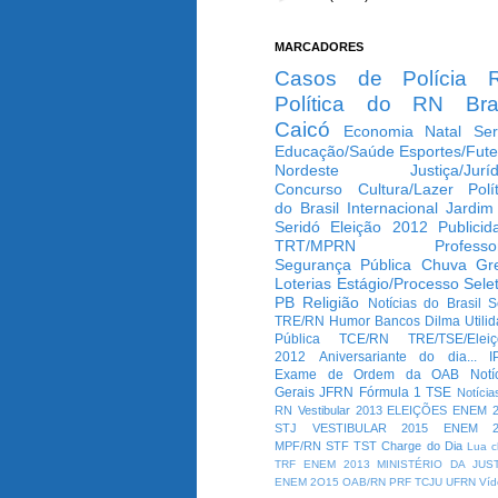
MARCADORES
Casos de Polícia
Política do RN
Bra
Caicó
Economia
Natal
Ser
Educação/Saúde
Esportes/Fute
Nordeste
Justiça/Jurí
Concurso
Cultura/Lazer
Polí
do Brasil
Internacional
Jardim
Seridó
Eleição 2012
Publicid
TRT/MPRN
Professo
Segurança Pública
Chuva
Gr
Loterias
Estágio/Processo Selet
PB
Religião
Notícias do Brasil
S
TRE/RN
Humor
Bancos
Dilma
Utili
Pública
TCE/RN
TRE/TSE/Elei
2012
Aniversariante do dia...
I
Exame de Ordem da OAB
Notí
Gerais
JFRN
Fórmula 1
TSE
Notícia
RN
Vestibular 2013
ELEIÇÕES
ENEM 2
STJ
VESTIBULAR 2015
ENEM 2
MPF/RN
STF
TST
Charge do Dia
Lua c
TRF
ENEM 2013
MINISTÉRIO DA JUS
ENEM 2O15
OAB/RN
PRF
TCJU
UFRN
Víd