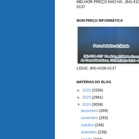
MELHOR PREÇO NÃO HÁ...(84)-410
0137
BOM PREÇO INFORMÁTICA
LIGUE: (84)-4106-0137
MATÉRIAS DO BLOG
►
2026
(1556)
►
2025
(2991)
▼
2024
(3058)
dezembro
(269)
novembro
(293)
outubro
(248)
setembro
(239)