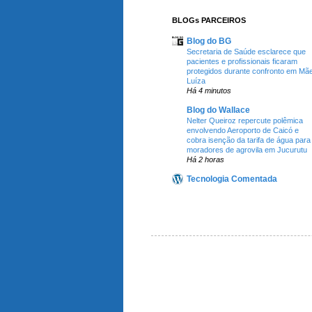
BLOGs PARCEIROS
Blog do BG
Secretaria de Saúde esclarece que
pacientes e profissionais ficaram
protegidos durante confronto em Mã
Luíza
Há 4 minutos
Blog do Wallace
Nelter Queiroz repercute polêmica
envolvendo Aeroporto de Caicó e
cobra isenção da tarifa de água para
moradores de agrovila em Jucurutu
Há 2 horas
Tecnologia Comentada