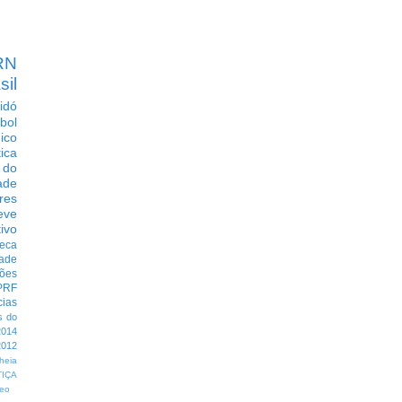
RN
sil
idó
bol
dico
tica
 do
ade
res
eve
ivo
eca
dade
ções
PRF
cias
s do
014
012
heia
TIÇA
eo