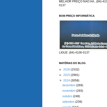
MELHOR PREÇO NÃO HÁ...(84)-410
0137
BOM PREÇO INFORMÁTICA
LIGUE: (84)-4106-0137
MATÉRIAS DO BLOG
►
2026
(1532)
►
2025
(2991)
▼
2024
(3058)
dezembro
(269)
novembro
(293)
outubro
(248)
setembro
(239)