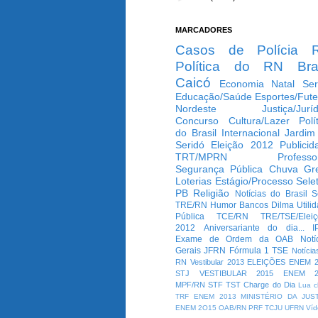
MARCADORES
Casos de Polícia
Política do RN
Bra
Caicó
Economia
Natal
Ser
Educação/Saúde
Esportes/Fute
Nordeste
Justiça/Jurí
Concurso
Cultura/Lazer
Polí
do Brasil
Internacional
Jardim
Seridó
Eleição 2012
Publicid
TRT/MPRN
Professo
Segurança Pública
Chuva
Gr
Loterias
Estágio/Processo Selet
PB
Religião
Notícias do Brasil
S
TRE/RN
Humor
Bancos
Dilma
Utili
Pública
TCE/RN
TRE/TSE/Elei
2012
Aniversariante do dia...
I
Exame de Ordem da OAB
Notí
Gerais
JFRN
Fórmula 1
TSE
Notícia
RN
Vestibular 2013
ELEIÇÕES
ENEM 2
STJ
VESTIBULAR 2015
ENEM 2
MPF/RN
STF
TST
Charge do Dia
Lua c
TRF
ENEM 2013
MINISTÉRIO DA JUS
ENEM 2O15
OAB/RN
PRF
TCJU
UFRN
Víd