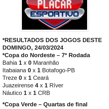
*RESULTADOS DOS JOGOS DESTE
DOMINGO, 24/03/2024
*Copa do Nordeste – 7ª Rodada
Bahia
1
x
0
Maranhão
Itabaiana
0
x
1
Botafogo-PB
Treze
0
x
1
Ceará
Juazeirense
4
x
1
Ríver
Náutico
1
x
1
CRB
*Copa Verde – Quartas de final