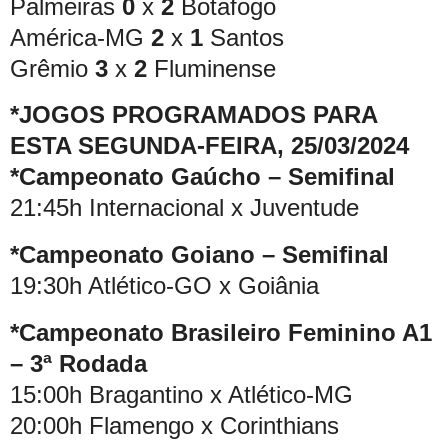
Palmeiras
0
x
2
Botafogo
América-MG
2
x
1
Santos
Grêmio
3
x
2
Fluminense
*JOGOS PROGRAMADOS PARA
ESTA SEGUNDA-FEIRA, 25/03/2024
*Campeonato Gaúcho – Semifinal
21:45h Internacional x Juventude
*Campeonato Goiano – Semifinal
19:30h Atlético-GO x Goiânia
*Campeonato Brasileiro Feminino A1
– 3ª Rodada
15:00h Bragantino x Atlético-MG
20:00h Flamengo x Corinthians