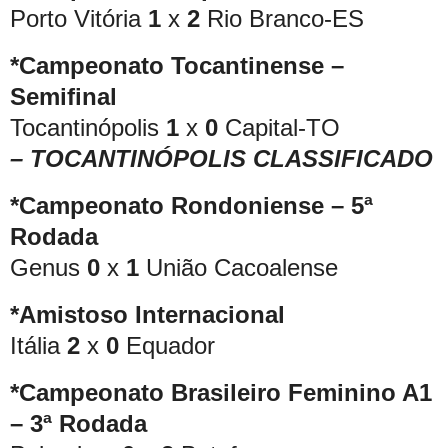
Porto Vitória
1
x
2
Rio Branco-ES
*Campeonato Tocantinense –
Semifinal
Tocantinópolis
1
x
0
Capital-TO
– TOCANTINÓPOLIS CLASSIFICADO
*Campeonato Rondoniense – 5ª
Rodada
Genus
0
x
1
União Cacoalense
*Amistoso Internacional
Itália
2
x
0
Equador
*Campeonato Brasileiro Feminino A1
– 3ª Rodada