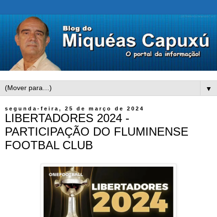
▼
segunda-feira, 25 de março de 2024
LIBERTADORES 2024 -
PARTICIPAÇÃO DO FLUMINENSE
FOOTBAL CLUB