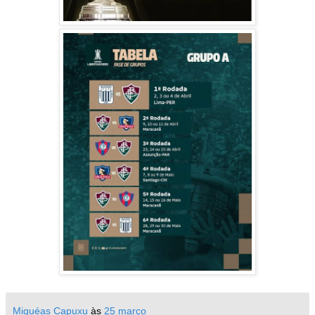
Miquéas Capuxu
às
25 março