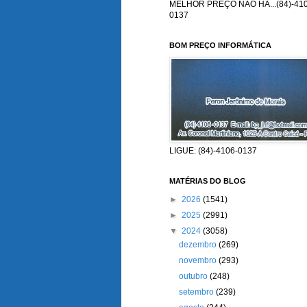
MELHOR PREÇO NÃO HÁ...(84)-410
0137
BOM PREÇO INFORMÁTICA
LIGUE: (84)-4106-0137
MATÉRIAS DO BLOG
►
2026
(1541)
►
2025
(2991)
▼
2024
(3058)
dezembro
(269)
novembro
(293)
outubro
(248)
setembro
(239)