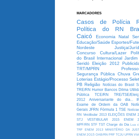
MARCADORES
Casos de Polícia
Política do RN
Bra
Caicó
Economia
Natal
Ser
Educação/Saúde
Esportes/Fute
Nordeste
Justiça/Jurí
Concurso
Cultura/Lazer
Polí
do Brasil
Internacional
Jardim
Seridó
Eleição 2012
Publicid
TRT/MPRN
Professo
Segurança Pública
Chuva
Gr
Loterias
Estágio/Processo Selet
PB
Religião
Notícias do Brasil
S
TRE/RN
Humor
Bancos
Dilma
Utili
Pública
TCE/RN
TRE/TSE/Elei
2012
Aniversariante do dia...
I
Exame de Ordem da OAB
Notí
Gerais
JFRN
Fórmula 1
TSE
Notícia
RN
Vestibular 2013
ELEIÇÕES
ENEM 2
STJ
VESTIBULAR 2015
ENEM 2
MPF/RN
STF
TST
Charge do Dia
Lua c
TRF
ENEM 2013
MINISTÉRIO DA JUS
ENEM 2O15
OAB/RN
PRF
TCJU
UFRN
Víd