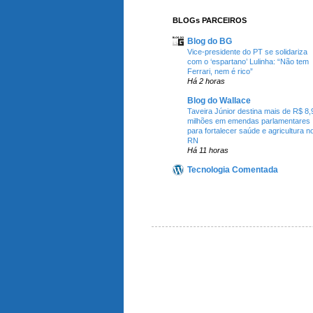
BLOGs PARCEIROS
Blog do BG
Vice-presidente do PT se solidariza
com o ‘espartano’ Lulinha: “Não tem
Ferrari, nem é rico”
Há 2 horas
Blog do Wallace
Taveira Júnior destina mais de R$ 8,
milhões em emendas parlamentares
para fortalecer saúde e agricultura n
RN
Há 11 horas
Tecnologia Comentada