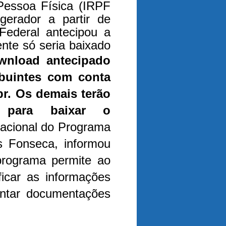
Pessoa Física (IRPF
gerador a partir de
 Federal antecipou a
ente só seria baixado
wnload antecipado
ibuintes com conta
br. Os demais terão
a para baixar o
Nacional do Programa
s Fonseca, informou
programa permite ao
ificar as informações
antar documentações