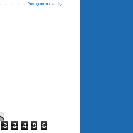
Postagem mais antiga
3
3
4
9
6