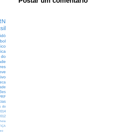
Postar um comentário
RN
sil
idó
bol
dico
tica
 do
ade
res
eve
ivo
eca
dade
ções
PRF
cias
s do
014
012
heia
TIÇA
eo