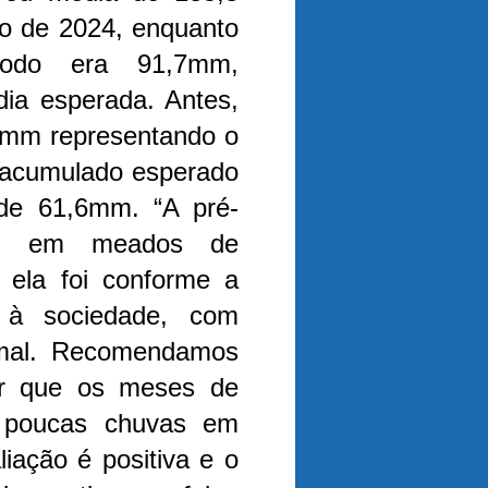
ro de 2024, enquanto
odo era 91,7mm,
ia esperada. Antes,
7mm representando o
 acumulado esperado
 de 61,6mm.
“A pré-
ou em meados de
 ela foi conforme a
 à sociedade, com
mal. Recomendamos
or que os meses de
 poucas chuvas em
iação é positiva e o