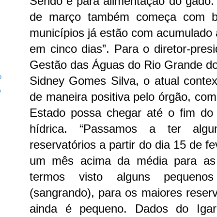
Seridó e para alimentação do gado. 
de março também começa com bo
municípios já estão com acumulado
em cinco dias”.
Para o diretor-presi
Gestão das Águas do Rio Grande do 
Sidney Gomes Silva, o atual contex
9
o
de maneira positiva pelo órgão, com
Estado possa chegar até o fim d
hídrica.
“Passamos a ter algu
reservatórios a partir do dia 15 de f
um mês acima da média para as 
termos visto alguns pequenos
(sangrando), para os maiores reserv
ainda é pequeno. Dados do Iga