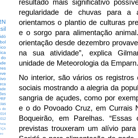
resultado mais significativo possív
regularidade de chuvas para a a
orientamos o plantio de culturas pr
RN
sil
e o sorgo para alimentação anima
idó
orientação desde dezembro provave
bol
dico
na sua atividade”, explica Gilma
tica
 do
unidade de Meteorologia da Emparn
ade
res
eve
No interior, são vários os registro
ivo
eca
sociais mostrando a alegria da popu
dade
ções
sangria de açudes, como por exem
PRF
cias
e o do Povoado Cruz, em Currais
s do
014
Boqueirão, em Parelhas.
“Essas 
012
heia
previstas trouxeram um alívio par
TIÇA
eo