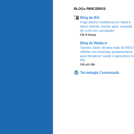
BLOGs PARCEIROS
Blog do BG
Fogo destrói residência em Natal e
deixa animais mortos após suspeita
de curto em carregador
Há 9 horas
Blog do Wallace
Taveira Júnior destina mais de R$ 8,
milhões em emendas parlamentares
para fortalecer saúde e agricultura n
RN
Há um dia
Tecnologia Comentada