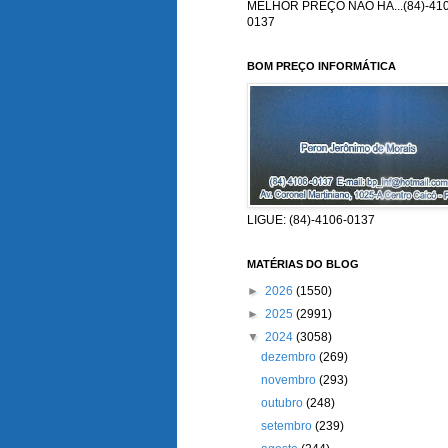
MELHOR PREÇO NÃO HÁ...(84)-410
0137
BOM PREÇO INFORMÁTICA
LIGUE: (84)-4106-0137
MATÉRIAS DO BLOG
►
2026
(1550)
►
2025
(2991)
▼
2024
(3058)
dezembro
(269)
novembro
(293)
outubro
(248)
setembro
(239)