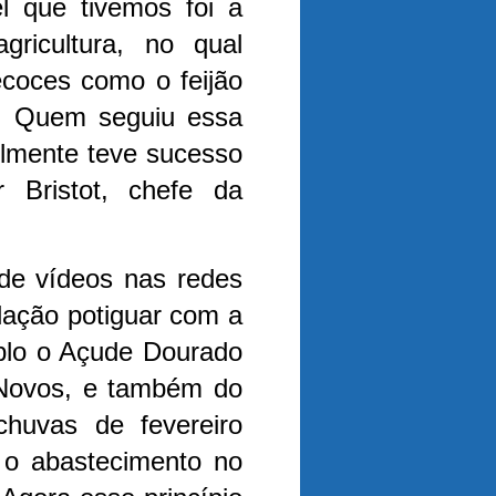
el que tivemos foi a
gricultura, no qual
ecoces como o feijão
l. Quem seguiu essa
lmente teve sucesso
r Bristot, chefe da
.
s de vídeos nas redes
lação potiguar com a
plo o Açude Dourado
 Novos, e também do
chuvas de fevereiro
a o abastecimento no