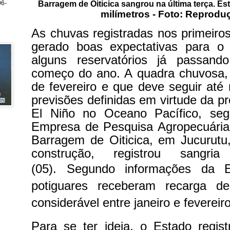
Barragem de Oiticica sangrou na última terça. E
6-
milímetros - Foto: Reprodu
As chuvas registradas nos primeiro
gerado boas expectativas para o
alguns reservatórios já passand
começo do ano. A quadra chuvosa,
de fevereiro e que deve seguir até
previsões definidas em virtude da 
El Niño no Oceano Pacífico, seg
Empresa de Pesquisa Agropecuári
Barragem de Oiticica, em Jucurutu
construção, registrou sangria 
(05).
Segundo informações da 
potiguares receberam recarga d
considerável entre janeiro e feverei
Para se ter ideia, o Estado regis