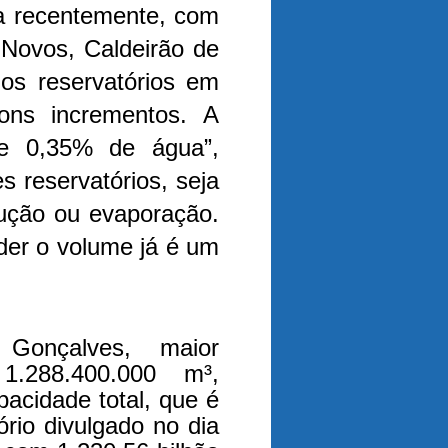
ua recentemente, com
Novos, Caldeirão de
os reservatórios em
bons incrementos. A
e 0,35% de água”,
s reservatórios, seja
dução ou evaporação.
der o volume já é um
Gonçalves, maior
1.288.400.000 m³,
acidade total, que é
ório divulgado no dia