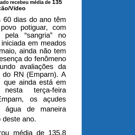
135
stado recebeu média de
ção/Vídeo
s 60 dias do ano têm
 povo potiguar, com
o pela “sangria” no
 iniciada em meados
 maio, ainda não tem
presença do fenômeno
undo avaliações da
a do RN (Emparn). A
, que ainda está em
nesta terça-feira
Emparn, os açudes
e água de maneira
ro deste ano.
trou média de 135,8