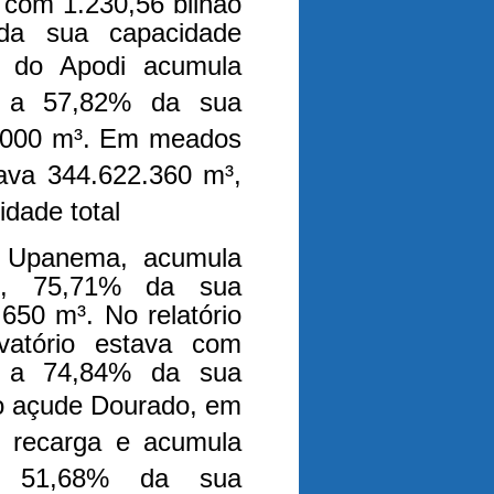
 com 1.230,56 bilhão
da sua capacidade
 do Apodi acumula
s a 57,82% da sua
2.000 m³. Em meados
lava 344.622.360 m³,
dade total
m Upanema, acumula
te, 75,71% da sua
650 m³. No relatório
vatório estava com
s a 74,84% da sua
 o açude Dourado, em
o recarga e acumula
e, 51,68% da sua