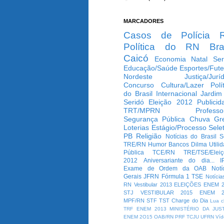
MARCADORES
Casos de Polícia
Política do RN
Bra
Caicó
Economia
Natal
Ser
Educação/Saúde
Esportes/Fute
Nordeste
Justiça/Jurí
Concurso
Cultura/Lazer
Polí
do Brasil
Internacional
Jardim
Seridó
Eleição 2012
Publicid
TRT/MPRN
Professo
Segurança Pública
Chuva
Gr
Loterias
Estágio/Processo Selet
PB
Religião
Notícias do Brasil
S
TRE/RN
Humor
Bancos
Dilma
Utili
Pública
TCE/RN
TRE/TSE/Elei
2012
Aniversariante do dia...
I
Exame de Ordem da OAB
Notí
Gerais
JFRN
Fórmula 1
TSE
Notícia
RN
Vestibular 2013
ELEIÇÕES
ENEM 2
STJ
VESTIBULAR 2015
ENEM 2
MPF/RN
STF
TST
Charge do Dia
Lua c
TRF
ENEM 2013
MINISTÉRIO DA JUS
ENEM 2O15
OAB/RN
PRF
TCJU
UFRN
Víd