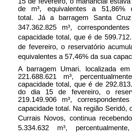
15 de fevereiro, o manancial estava
de m³, equivalentes a 51,86% 
total.
Já a barragem Santa Cruz
347.362.825 m³, correspondente
capacidade total, que é de 599.71
de fevereiro, o reservatório acumu
equivalentes a 57,46% da sua capaci
A barragem Umari. localizada e
221.688.621 m³, percentualmen
capacidade total, que é de 292.813.
do dia 15 de fevereiro, o reser
219.149.906 m³, correspondente
capacidade total.
Na região Seridó,
Currais Novos, continua recebend
5.334.632 m³, percentualment