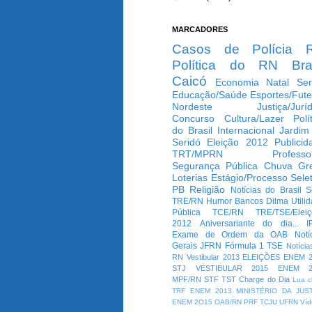
MARCADORES
Casos de Polícia
Política do RN
Bra
Caicó
Economia
Natal
Ser
Educação/Saúde
Esportes/Fute
Nordeste
Justiça/Jurí
Concurso
Cultura/Lazer
Polí
do Brasil
Internacional
Jardim
Seridó
Eleição 2012
Publicid
TRT/MPRN
Professo
Segurança Pública
Chuva
Gr
Loterias
Estágio/Processo Selet
PB
Religião
Notícias do Brasil
S
TRE/RN
Humor
Bancos
Dilma
Utili
Pública
TCE/RN
TRE/TSE/Elei
2012
Aniversariante do dia...
I
Exame de Ordem da OAB
Notí
Gerais
JFRN
Fórmula 1
TSE
Notícia
RN
Vestibular 2013
ELEIÇÕES
ENEM 2
STJ
VESTIBULAR 2015
ENEM 2
MPF/RN
STF
TST
Charge do Dia
Lua c
TRF
ENEM 2013
MINISTÉRIO DA JUS
ENEM 2O15
OAB/RN
PRF
TCJU
UFRN
Víd