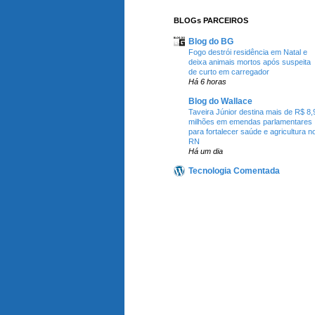
BLOGs PARCEIROS
Blog do BG
Fogo destrói residência em Natal e
deixa animais mortos após suspeita
de curto em carregador
Há 6 horas
Blog do Wallace
Taveira Júnior destina mais de R$ 8,
milhões em emendas parlamentares
para fortalecer saúde e agricultura n
RN
Há um dia
Tecnologia Comentada