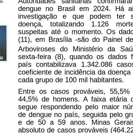
Autoridades sanitárias confirma
6-
dengue no Brasil em 2024. Há a
investigação e que podem ter s
doença, totalizando 1.126 mort
suspeitas até o momento. Os dado
(11), em Brasília -são do Painel 
Arboviroses do Ministério da Saú
sexta-feira (8), quando os dados 
país contabilizava 1.342.086 ca
coeficiente de incidência da doença
cada grupo de 100 mil habitantes.
Entre os casos prováveis, 55,5%
44,5% de homens. A faixa etária
segue respondendo pelo maior nú
de dengue no país, seguida pelo g
e de 50 a 59 anos. Minas Gerai
absoluto de casos prováveis (464.22