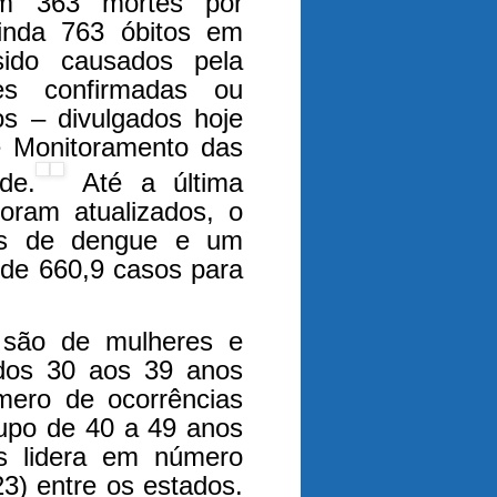
ram 363 mortes por
inda 763 óbitos em
ido causados pela
es confirmadas ou
s – divulgados hoje
de Monitoramento das
de.
Até a última
foram atualizados, o
sos de dengue e um
 de 660,9 casos para
 são de mulheres e
 dos 30 aos 39 anos
mero de ocorrências
rupo de 40 a 49 anos
s lidera em número
3) entre os estados.