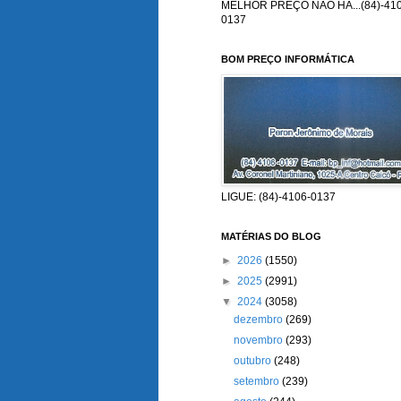
MELHOR PREÇO NÃO HÁ...(84)-410
0137
BOM PREÇO INFORMÁTICA
LIGUE: (84)-4106-0137
MATÉRIAS DO BLOG
►
2026
(1550)
►
2025
(2991)
▼
2024
(3058)
dezembro
(269)
novembro
(293)
outubro
(248)
setembro
(239)