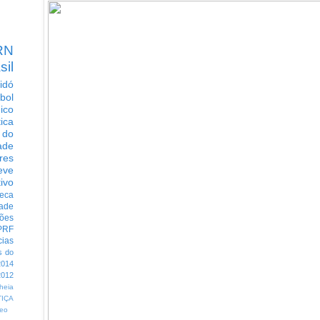
RN
sil
idó
bol
dico
tica
 do
ade
res
eve
ivo
eca
dade
ções
PRF
cias
s do
014
012
heia
TIÇA
eo