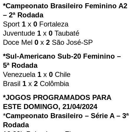
*Campeonato Brasileiro Feminino A2
– 2ª Rodada
Sport
1
x
0
Fortaleza
Juventude
1
x
0
Taubaté
Doce Mel
0
x
2
São José-SP
*Sul-Americano Sub-20 Feminino –
5ª Rodada
Venezuela
1
x
0
Chile
Brasil
1
x
2
Colômbia
*JOGOS PROGRAMADOS PARA
ESTE DOMINGO, 21/04/2024
*
Campeonato Brasileiro – Série A – 3ª
Rodada