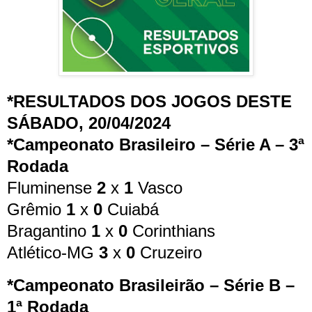
*RESULTADOS DOS JOGOS DESTE
SÁBADO, 20/04/2024
*Campeonato Brasileiro – Série A – 3ª
Rodada
Fluminense
2
x
1
Vasco
Grêmio
1
x
0
Cuiabá
Bragantino
1
x
0
Corinthians
Atlético-MG
3
x
0
Cruzeiro
*Campeonato Brasileirão – Série B –
1ª Rodada