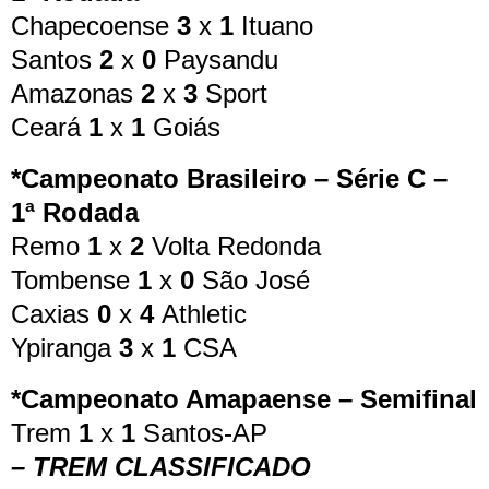
Chapecoense
3
x
1
Ituano
Santos
2
x
0
Paysandu
Amazonas
2
x
3
Sport
Ceará
1
x
1
Goiás
*Campeonato Brasileiro – Série C –
1ª Rodada
Remo
1
x
2
Volta Redonda
Tombense
1
x
0
São José
Caxias
0
x
4
Athletic
Ypiranga
3
x
1
CSA
*Campeonato Amapaense – Semifinal
Trem
1
x
1
Santos-AP
– TREM CLASSIFICADO