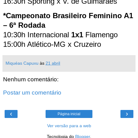
16:30h Sporting x V. de Guimarães
*Campeonato Brasileiro Feminino A1
– 6ª Rodada
10:30h Internacional
1x1
Flamengo
15:00h Atlético-MG x Cruzeiro
Miquéas Capuxu
às
21 abril
Nenhum comentário:
Postar um comentário
‹
›
Página inicial
Ver versão para a web
Tecnologia do
Blogger
.