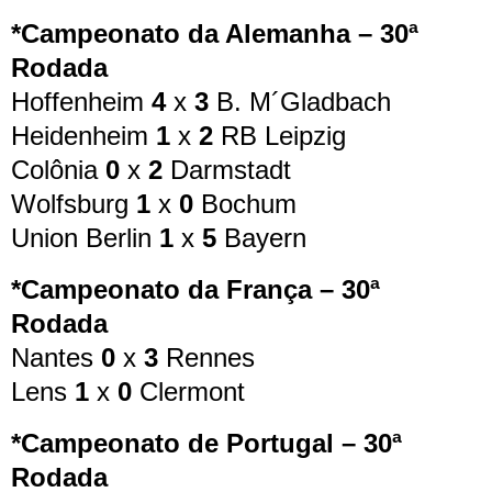
*Campeonato da Alemanha – 30ª
Rodada
Hoffenheim
4
x
3
B. M´Gladbach
Heidenheim
1
x
2
RB Leipzig
Colônia
0
x
2
Darmstadt
Wolfsburg
1
x
0
Bochum
Union Berlin
1
x
5
Bayern
*Campeonato da França – 30ª
Rodada
Nantes
0
x
3
Rennes
Lens
1
x
0
Clermont
*Campeonato de Portugal – 30ª
Rodada