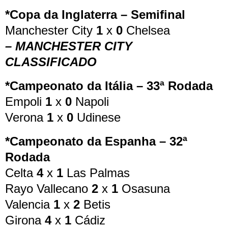
*Copa da Inglaterra – Semifinal
Manchester City
1
x
0
Chelsea
– MANCHESTER CITY
CLASSIFICADO
*Campeonato da Itália – 33ª Rodada
Empoli
1
x
0
Napoli
Verona
1
x
0
Udinese
*Campeonato da Espanha – 32ª
Rodada
Celta
4
x
1
Las Palmas
Rayo Vallecano
2
x
1
Osasuna
Valencia
1
x
2
Betis
Girona
4
x
1
Cádiz