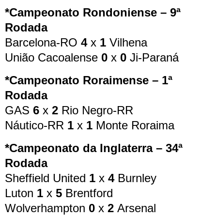
*Campeonato Rondoniense – 9ª
Rodada
Barcelona-RO
4
x
1
Vilhena
União Cacoalense
0
x
0
Ji-Paraná
*Campeonato Roraimense – 1ª
Rodada
GAS
6
x
2
Rio Negro-RR
Náutico-RR
1
x
1
Monte Roraima
*Campeonato da Inglaterra – 34ª
Rodada
Sheffield United
1
x
4
Burnley
Luton
1
x
5
Brentford
Wolverhampton
0
x
2
Arsenal