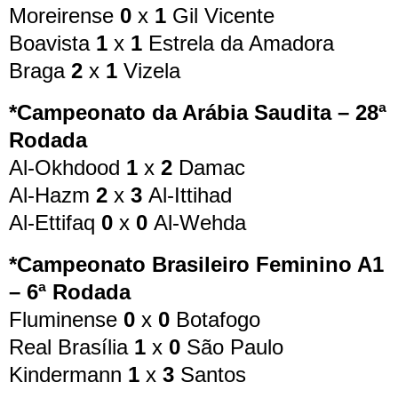
Moreirense
0
x
1
Gil Vicente
Boavista
1
x
1
Estrela da Amadora
Braga
2
x
1
Vizela
*Campeonato da Arábia Saudita – 28ª
Rodada
Al-Okhdood
1
x
2
Damac
Al-Hazm
2
x
3
Al-Ittihad
Al-Ettifaq
0
x
0
Al-Wehda
*Campeonato Brasileiro Feminino A1
– 6ª Rodada
Fluminense
0
x
0
Botafogo
Real Brasília
1
x
0
São Paulo
Kindermann
1
x
3
Santos