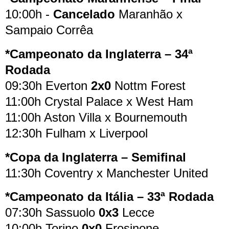
10:00h -
Cancelado
Maranhão x
Sampaio Corrêa
*Campeonato da Inglaterra – 34ª
Rodada
09:30h Everton
2x0
Nottm Forest
11:00h Crystal Palace x West Ham
11:00h Aston Villa x Bournemouth
12:30h Fulham x Liverpool
*Copa da Inglaterra – Semifinal
11:30h Coventry x Manchester United
*Campeonato da Itália – 33ª Rodada
07:30h Sassuolo
0x3
Lecce
10:00h Torino
0x0
Frosinone