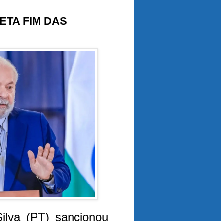
ETA FIM DAS
Silva (PT) sancionou