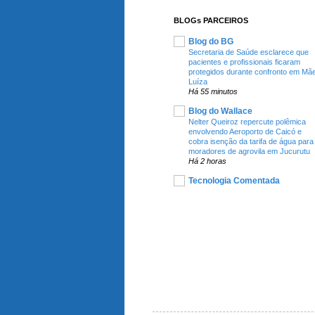
BLOGs PARCEIROS
Blog do BG
Secretaria de Saúde esclarece que
pacientes e profissionais ficaram
protegidos durante confronto em Mã
Luíza
Há 55 minutos
Blog do Wallace
Nelter Queiroz repercute polêmica
envolvendo Aeroporto de Caicó e
cobra isenção da tarifa de água para
moradores de agrovila em Jucurutu
Há 2 horas
Tecnologia Comentada