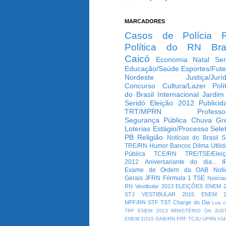
MARCADORES
Casos de Polícia
Política do RN
Bra
Caicó
Economia
Natal
Ser
Educação/Saúde
Esportes/Fute
Nordeste
Justiça/Jurí
Concurso
Cultura/Lazer
Polí
do Brasil
Internacional
Jardim
Seridó
Eleição 2012
Publicid
TRT/MPRN
Professo
Segurança Pública
Chuva
Gr
Loterias
Estágio/Processo Selet
PB
Religião
Notícias do Brasil
S
TRE/RN
Humor
Bancos
Dilma
Utili
Pública
TCE/RN
TRE/TSE/Elei
2012
Aniversariante do dia...
I
Exame de Ordem da OAB
Notí
Gerais
JFRN
Fórmula 1
TSE
Notícia
RN
Vestibular 2013
ELEIÇÕES
ENEM 2
STJ
VESTIBULAR 2015
ENEM 2
MPF/RN
STF
TST
Charge do Dia
Lua c
TRF
ENEM 2013
MINISTÉRIO DA JUS
ENEM 2O15
OAB/RN
PRF
TCJU
UFRN
Víd