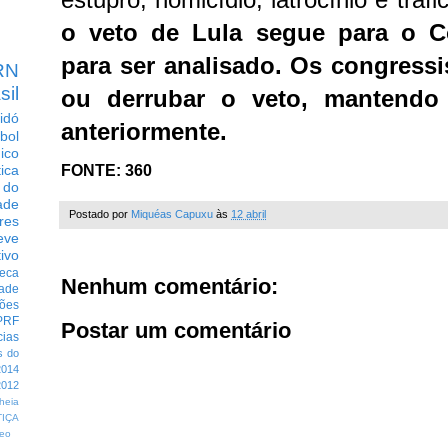
o veto de Lula segue para o C
para ser analisado. Os congress
RN
sil
ou derrubar o veto, mantendo
idó
anteriormente
.
bol
dico
FONTE: 360
tica
 do
ade
Postado por
Miquéas Capuxu
às
12 abril
res
eve
ivo
eca
Nenhum comentário:
dade
ções
PRF
Postar um comentário
cias
s do
014
012
heia
TIÇA
eo