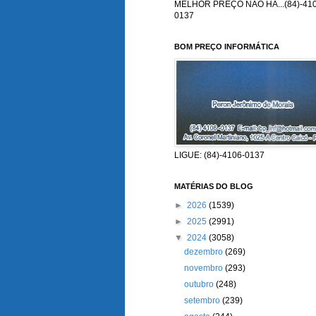
MELHOR PREÇO NÃO HÁ...(84)-410
0137
BOM PREÇO INFORMÁTICA
LIGUE: (84)-4106-0137
MATÉRIAS DO BLOG
►
2026
(1539)
►
2025
(2991)
▼
2024
(3058)
dezembro
(269)
novembro
(293)
outubro
(248)
setembro
(239)