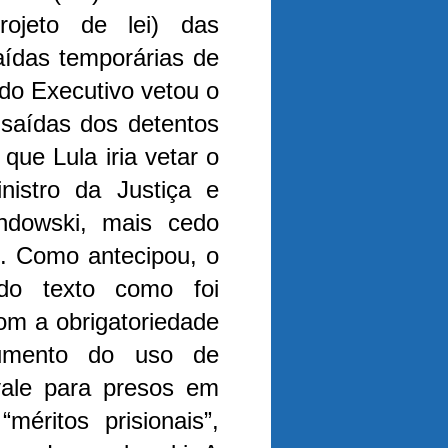
rojeto de lei) das
saídas temporárias de
 do Executivo vetou o
s saídas dos detentos
que Lula iria vetar o
inistro da Justiça e
ndowski, mais cedo
o. Como antecipou, o
do texto como foi
om a obrigatoriedade
umento do uso de
vale para presos em
éritos prisionais”,