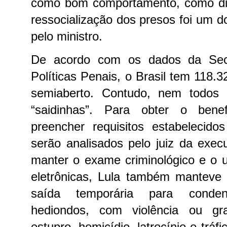
como bom comportamento, como di
ressocialização dos presos foi um d
pelo ministro.
De acordo com os dados da Secr
Políticas Penais, o Brasil tem 118.
semiaberto. Contudo, nem todos 
“saidinhas”. Para obter o benef
preencher requisitos estabelecido
serão analisados pelo juiz da exe
manter o exame criminológico e o u
eletrônicas, Lula também manteve 
saída temporária para conde
hediondos, com violência ou g
estupro, homicídio, latrocínio e tráf