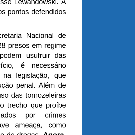
sse Lewandowski. A
os pontos defendidos
etaria Nacional de
328 presos em regime
podem usufruir das
ício, é necessário
s na legislação, que
cução penal.
Além de
so das tornozeleiras
o trecho que proíbe
nados por crimes
rave ameaça, como
ico de drogas.
Agora,