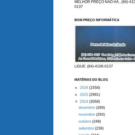
MELHOR PREÇO NÃO HÁ...(84)-410
0137
BOM PREÇO INFORMÁTICA
LIGUE: (84)-4106-0137
MATÉRIAS DO BLOG
►
2026
(1558)
►
2025
(2991)
▼
2024
(3058)
dezembro
(269)
novembro
(293)
outubro
(248)
setembro
(239)