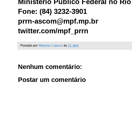
Ministério Público Federal no Ri
Fone: (84) 3232-3901
prrn-ascom@mpf.mp.br
twitter.com/mpf_prrn
Postado por
Miquéas Capuxu
às
21 abril
Nenhum comentário:
Postar um comentário