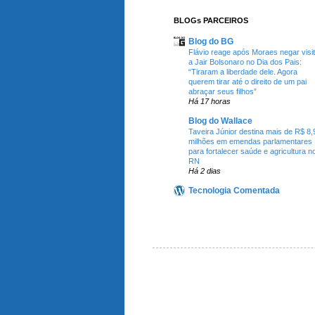
BLOGs PARCEIROS
Blog do BG
Flávio reage após Moraes negar visi
a Jair Bolsonaro no Dia dos Pais:
“Tiraram a liberdade dele. Agora
querem tirar até o direito de um pai
abraçar seus filhos”
Há 17 horas
Blog do Wallace
Taveira Júnior destina mais de R$ 8,
milhões em emendas parlamentares
para fortalecer saúde e agricultura n
RN
Há 2 dias
Tecnologia Comentada