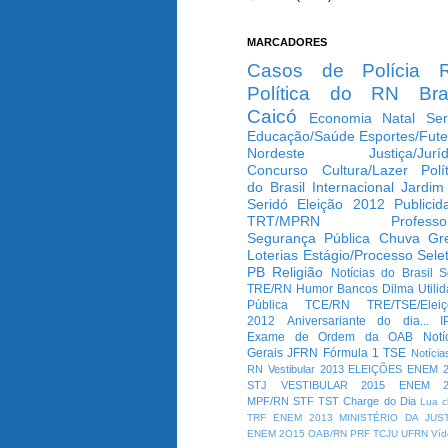
MARCADORES
Casos de Polícia
Política do RN
Bra
Caicó
Economia
Natal
Ser
Educação/Saúde
Esportes/Fute
Nordeste
Justiça/Jurí
Concurso
Cultura/Lazer
Polí
do Brasil
Internacional
Jardim
Seridó
Eleição 2012
Publicid
TRT/MPRN
Professo
Segurança Pública
Chuva
Gr
Loterias
Estágio/Processo Selet
PB
Religião
Notícias do Brasil
S
TRE/RN
Humor
Bancos
Dilma
Utili
Pública
TCE/RN
TRE/TSE/Elei
2012
Aniversariante do dia...
I
Exame de Ordem da OAB
Notí
Gerais
JFRN
Fórmula 1
TSE
Notícia
RN
Vestibular 2013
ELEIÇÕES
ENEM 2
STJ
VESTIBULAR 2015
ENEM 2
MPF/RN
STF
TST
Charge do Dia
Lua c
TRF
ENEM 2013
MINISTÉRIO DA JUS
ENEM 2O15
OAB/RN
PRF
TCJU
UFRN
Víd