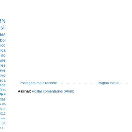
RN
sil
idó
bol
dico
tica
 do
ade
res
eve
ivo
eca
Postagem mais recente
Página inicial
dade
ções
Assinar:
Postar comentários (Atom)
PRF
cias
s do
014
012
heia
TIÇA
eo