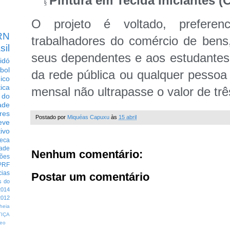
Pintura em Tecida Iniciantes (C
§
O projeto é voltado, preferenc
RN
trabalhadores do comércio de bens,
sil
seus dependentes e aos estudantes
idó
bol
da rede pública ou qualquer pessoa 
dico
tica
mensal não ultrapasse o valor de trê
 do
ade
res
Postado por
Miquéas Capuxu
às
15 abril
eve
ivo
eca
dade
Nenhum comentário:
ções
PRF
cias
Postar um comentário
s do
014
012
heia
TIÇA
eo