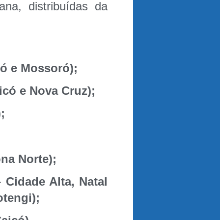
a, distribuídas da
có e Mossoró);
có e Nova Cruz);
;
na Norte);
– Cidade Alta, Natal
tengi);