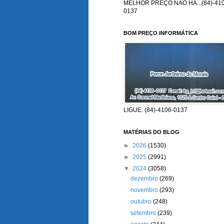
MELHOR PREÇO NÃO HÁ...(84)-410
0137
BOM PREÇO INFORMÁTICA
LIGUE: (84)-4106-0137
MATÉRIAS DO BLOG
►
2026
(1530)
►
2025
(2991)
▼
2024
(3058)
dezembro
(269)
novembro
(293)
outubro
(248)
setembro
(239)