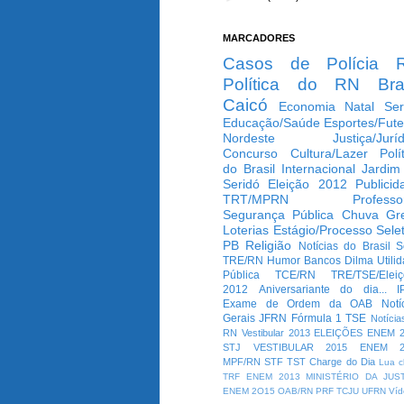
MARCADORES
Casos de Polícia
Política do RN
Bra
Caicó
Economia
Natal
Ser
Educação/Saúde
Esportes/Fute
Nordeste
Justiça/Jurí
Concurso
Cultura/Lazer
Polí
do Brasil
Internacional
Jardim
Seridó
Eleição 2012
Publicid
TRT/MPRN
Professo
Segurança Pública
Chuva
Gr
Loterias
Estágio/Processo Selet
PB
Religião
Notícias do Brasil
S
TRE/RN
Humor
Bancos
Dilma
Utili
Pública
TCE/RN
TRE/TSE/Elei
2012
Aniversariante do dia...
I
Exame de Ordem da OAB
Notí
Gerais
JFRN
Fórmula 1
TSE
Notícia
RN
Vestibular 2013
ELEIÇÕES
ENEM 2
STJ
VESTIBULAR 2015
ENEM 2
MPF/RN
STF
TST
Charge do Dia
Lua c
TRF
ENEM 2013
MINISTÉRIO DA JUS
ENEM 2O15
OAB/RN
PRF
TCJU
UFRN
Víd