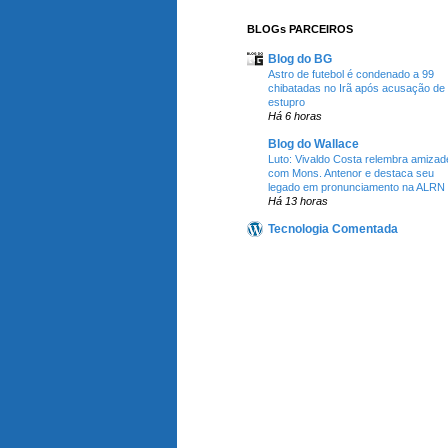
BLOGs PARCEIROS
Blog do BG
Astro de futebol é condenado a 99
chibatadas no Irã após acusação de
estupro
Há 6 horas
Blog do Wallace
Luto: Vivaldo Costa relembra amizad
com Mons. Antenor e destaca seu
legado em pronunciamento na ALRN
Há 13 horas
Tecnologia Comentada