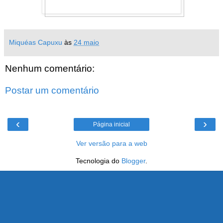
Miquéas Capuxu
às
24 maio
Nenhum comentário:
Postar um comentário
‹
›
Página inicial
Ver versão para a web
Tecnologia do
Blogger
.