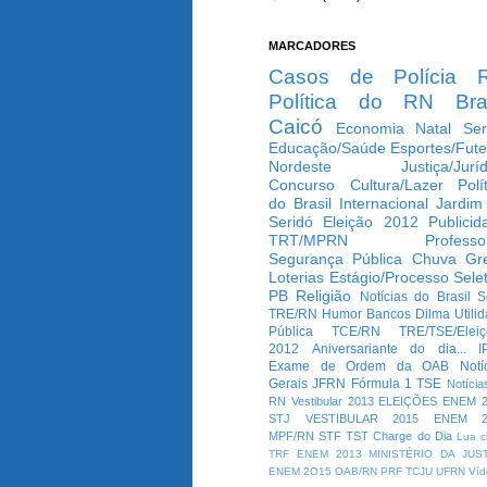
MARCADORES
Casos de Polícia
Política do RN
Bra
Caicó
Economia
Natal
Ser
Educação/Saúde
Esportes/Fute
Nordeste
Justiça/Jurí
Concurso
Cultura/Lazer
Polí
do Brasil
Internacional
Jardim
Seridó
Eleição 2012
Publicid
TRT/MPRN
Professo
Segurança Pública
Chuva
Gr
Loterias
Estágio/Processo Selet
PB
Religião
Notícias do Brasil
S
TRE/RN
Humor
Bancos
Dilma
Utili
Pública
TCE/RN
TRE/TSE/Elei
2012
Aniversariante do dia...
I
Exame de Ordem da OAB
Notí
Gerais
JFRN
Fórmula 1
TSE
Notícia
RN
Vestibular 2013
ELEIÇÕES
ENEM 2
STJ
VESTIBULAR 2015
ENEM 2
MPF/RN
STF
TST
Charge do Dia
Lua c
TRF
ENEM 2013
MINISTÉRIO DA JUS
ENEM 2O15
OAB/RN
PRF
TCJU
UFRN
Víd