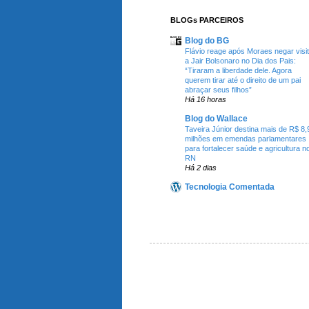
BLOGs PARCEIROS
Blog do BG
Flávio reage após Moraes negar visi
a Jair Bolsonaro no Dia dos Pais:
“Tiraram a liberdade dele. Agora
querem tirar até o direito de um pai
abraçar seus filhos”
Há 16 horas
Blog do Wallace
Taveira Júnior destina mais de R$ 8,
milhões em emendas parlamentares
para fortalecer saúde e agricultura n
RN
Há 2 dias
Tecnologia Comentada