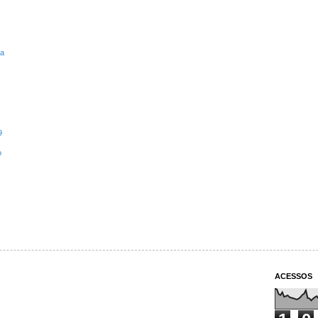
ta
9
o
ACESSOS