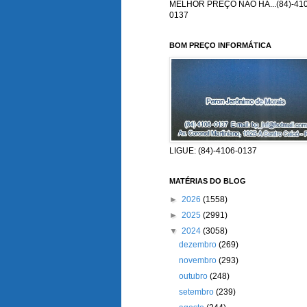
MELHOR PREÇO NÃO HÁ...(84)-410
0137
BOM PREÇO INFORMÁTICA
LIGUE: (84)-4106-0137
MATÉRIAS DO BLOG
►
2026
(1558)
►
2025
(2991)
▼
2024
(3058)
dezembro
(269)
novembro
(293)
outubro
(248)
setembro
(239)