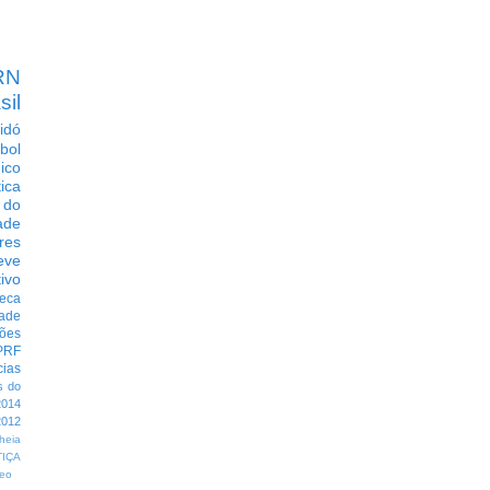
RN
sil
idó
bol
dico
tica
 do
ade
res
eve
ivo
eca
dade
ções
PRF
cias
s do
014
012
heia
TIÇA
eo