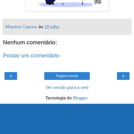
Miquéas Capuxu
às
19 julho
Nenhum comentário:
Postar um comentário
‹
›
Página inicial
Ver versão para a web
Tecnologia do
Blogger
.