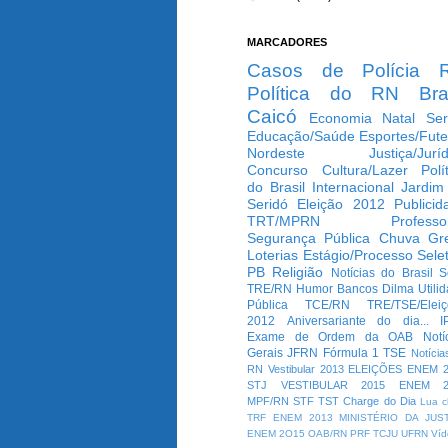
MARCADORES
Casos de Polícia
Política do RN
Bra
Caicó
Economia
Natal
Ser
Educação/Saúde
Esportes/Fute
Nordeste
Justiça/Jurí
Concurso
Cultura/Lazer
Polí
do Brasil
Internacional
Jardim
Seridó
Eleição 2012
Publicid
TRT/MPRN
Professo
Segurança Pública
Chuva
Gr
Loterias
Estágio/Processo Selet
PB
Religião
Notícias do Brasil
S
TRE/RN
Humor
Bancos
Dilma
Utili
Pública
TCE/RN
TRE/TSE/Elei
2012
Aniversariante do dia...
I
Exame de Ordem da OAB
Notí
Gerais
JFRN
Fórmula 1
TSE
Notícia
RN
Vestibular 2013
ELEIÇÕES
ENEM 2
STJ
VESTIBULAR 2015
ENEM 2
MPF/RN
STF
TST
Charge do Dia
Lua c
TRF
ENEM 2013
MINISTÉRIO DA JUS
ENEM 2O15
OAB/RN
PRF
TCJU
UFRN
Víd