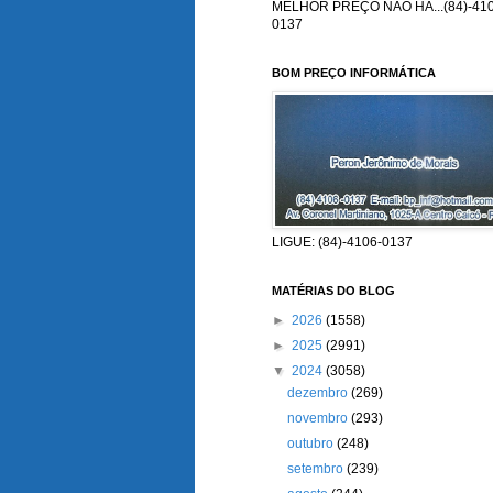
MELHOR PREÇO NÃO HÁ...(84)-410
0137
BOM PREÇO INFORMÁTICA
LIGUE: (84)-4106-0137
MATÉRIAS DO BLOG
►
2026
(1558)
►
2025
(2991)
▼
2024
(3058)
dezembro
(269)
novembro
(293)
outubro
(248)
setembro
(239)