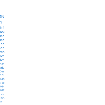
RN
sil
idó
bol
dico
tica
 do
ade
res
eve
ivo
eca
dade
ções
PRF
cias
s do
014
012
heia
TIÇA
eo