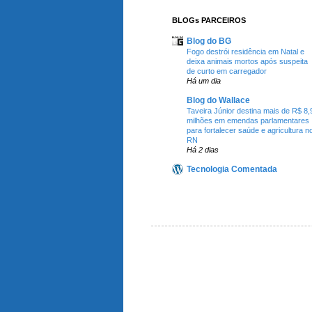
BLOGs PARCEIROS
Blog do BG
Fogo destrói residência em Natal e
deixa animais mortos após suspeita
de curto em carregador
Há um dia
Blog do Wallace
Taveira Júnior destina mais de R$ 8,
milhões em emendas parlamentares
para fortalecer saúde e agricultura n
RN
Há 2 dias
Tecnologia Comentada