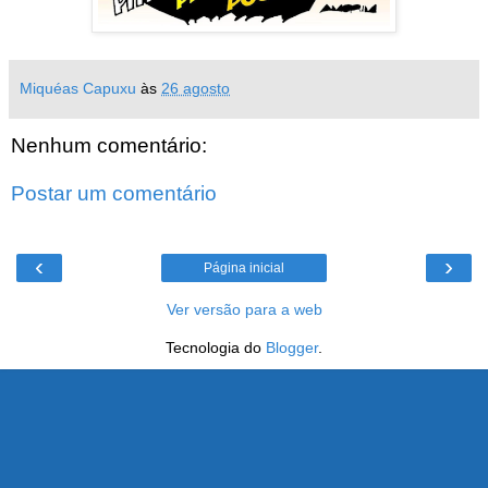
Miquéas Capuxu
às
26 agosto
Nenhum comentário:
Postar um comentário
‹
›
Página inicial
Ver versão para a web
Tecnologia do
Blogger
.