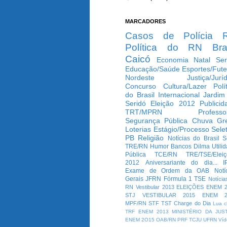
MARCADORES
Casos de Polícia
Política do RN
Bra
Caicó
Economia
Natal
Ser
Educação/Saúde
Esportes/Fute
Nordeste
Justiça/Jurí
Concurso
Cultura/Lazer
Polí
do Brasil
Internacional
Jardim
Seridó
Eleição 2012
Publicid
TRT/MPRN
Professo
Segurança Pública
Chuva
Gr
Loterias
Estágio/Processo Selet
PB
Religião
Notícias do Brasil
S
TRE/RN
Humor
Bancos
Dilma
Utili
Pública
TCE/RN
TRE/TSE/Elei
2012
Aniversariante do dia...
I
Exame de Ordem da OAB
Notí
Gerais
JFRN
Fórmula 1
TSE
Notícia
RN
Vestibular 2013
ELEIÇÕES
ENEM 2
STJ
VESTIBULAR 2015
ENEM 2
MPF/RN
STF
TST
Charge do Dia
Lua c
TRF
ENEM 2013
MINISTÉRIO DA JUS
ENEM 2O15
OAB/RN
PRF
TCJU
UFRN
Víd