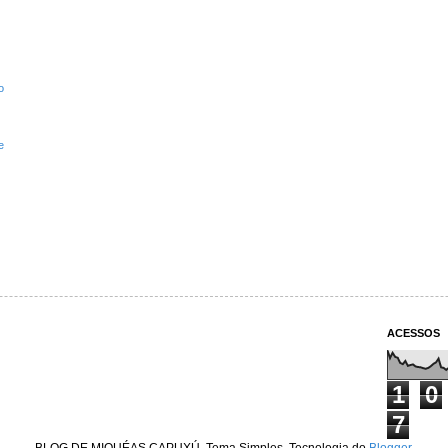
o
e
ACESSOS
1
0
7