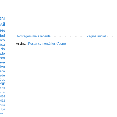
RN
sil
idó
bol
Postagem mais recente
Página inicial
dico
Assinar:
Postar comentários (Atom)
tica
 do
ade
res
eve
ivo
eca
dade
ções
PRF
cias
s do
014
012
heia
TIÇA
eo