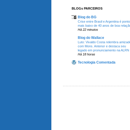
BLOGs PARCEIROS
Blog do BG
Crise entre Brasil e Argentina é ponto
mais baixo de 40 anos de boa relaçã
Há 22 minutos
Blog do Wallace
Luto: Vivaldo Costa relembra amizad
com Mons. Antenor e destaca seu
legado em pronunciamento na ALRN
Há 18 horas
Tecnologia Comentada