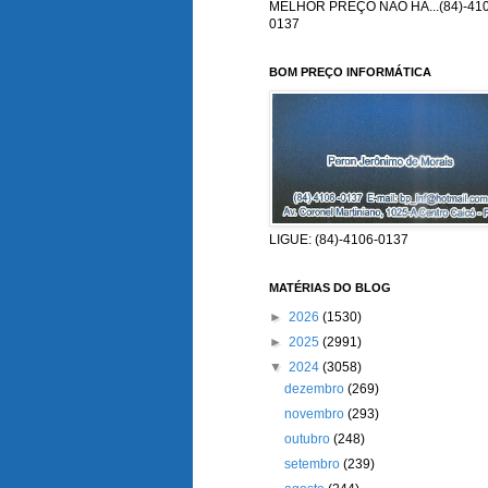
MELHOR PREÇO NÃO HÁ...(84)-410
0137
BOM PREÇO INFORMÁTICA
LIGUE: (84)-4106-0137
MATÉRIAS DO BLOG
►
2026
(1530)
►
2025
(2991)
▼
2024
(3058)
dezembro
(269)
novembro
(293)
outubro
(248)
setembro
(239)