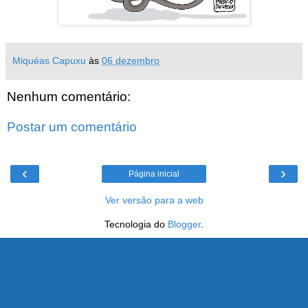
Miquéas Capuxu
às
06 dezembro
Nenhum comentário:
Postar um comentário
‹
›
Página inicial
Ver versão para a web
Tecnologia do
Blogger
.