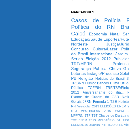
MARCADORES
Casos de Polícia
Política do RN
Bra
Caicó
Economia
Natal
Ser
Educação/Saúde
Esportes/Fute
Nordeste
Justiça/Jurí
Concurso
Cultura/Lazer
Polí
do Brasil
Internacional
Jardim
Seridó
Eleição 2012
Publicid
TRT/MPRN
Professo
Segurança Pública
Chuva
Gr
Loterias
Estágio/Processo Selet
PB
Religião
Notícias do Brasil
S
TRE/RN
Humor
Bancos
Dilma
Utili
Pública
TCE/RN
TRE/TSE/Elei
2012
Aniversariante do dia...
I
Exame de Ordem da OAB
Notí
Gerais
JFRN
Fórmula 1
TSE
Notícia
RN
Vestibular 2013
ELEIÇÕES
ENEM 2
STJ
VESTIBULAR 2015
ENEM 2
MPF/RN
STF
TST
Charge do Dia
Lua c
TRF
ENEM 2013
MINISTÉRIO DA JUS
ENEM 2O15
OAB/RN
PRF
TCJU
UFRN
Víd