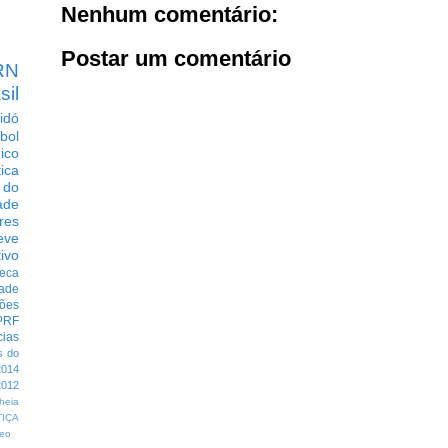
Nenhum comentário:
Postar um comentário
RN
sil
idó
bol
dico
tica
 do
ade
res
eve
ivo
eca
dade
ções
PRF
cias
s do
014
012
heia
TIÇA
eo