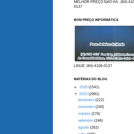
MELHOR PREÇO NÃO HÁ...(84)-410
0137
BOM PREÇO INFORMÁTICA
LIGUE: (84)-4106-0137
MATÉRIAS DO BLOG
►
2026
(1541)
▼
2025
(2991)
dezembro
(222)
novembro
(240)
outubro
(276)
setembro
(246)
agosto
(262)