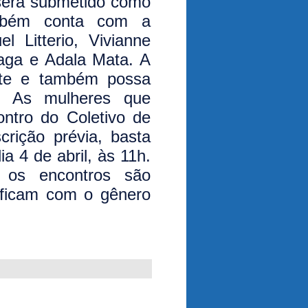
 será submetido como
mbém conta com a
l Litterio, Vivianne
raga e Adala Mata. A
nte e também possa
S.
As mulheres que
ontro do Coletivo de
crição prévia, basta
 4 de abril, às 11h.
 os encontros são
ificam com o gênero