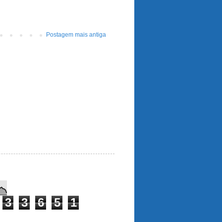
Postagem mais antiga
3
3
6
5
1