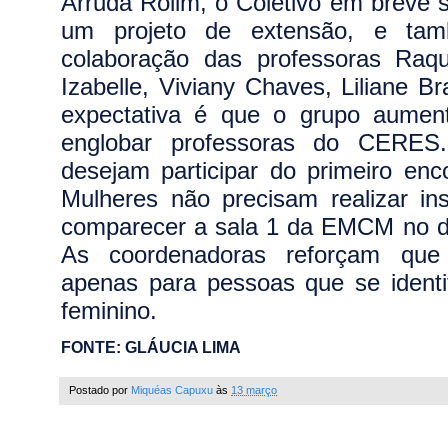
Arruda Rolim, o Coletivo em breve
um projeto de extensão, e ta
colaboração das professoras Raque
Izabelle, Viviany Chaves, Liliane B
expectativa é que o grupo aume
englobar professoras do CERE
desejam participar do primeiro enc
Mulheres não precisam realizar ins
comparecer a sala 1 da EMCM no dia
As coordenadoras reforçam que
apenas para pessoas que se ident
feminino.
FONTE: GLÁUCIA LIMA
Postado por
Miquéas Capuxu
às
13 março