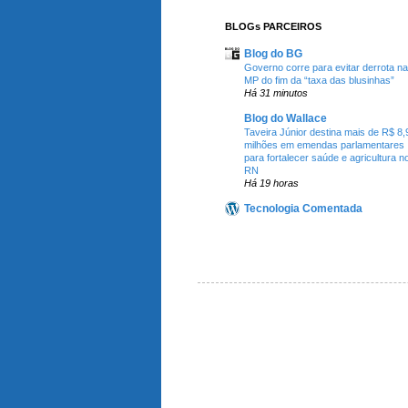
BLOGs PARCEIROS
Blog do BG
Governo corre para evitar derrota na
MP do fim da “taxa das blusinhas”
Há 31 minutos
Blog do Wallace
Taveira Júnior destina mais de R$ 8,
milhões em emendas parlamentares
para fortalecer saúde e agricultura n
RN
Há 19 horas
Tecnologia Comentada