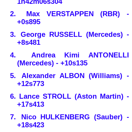
1h42m06s304
2.
Max VERSTAPPEN (RBR) -
+0s895
3.
George RUSSELL (Mercedes) -
+8s481
4.
Andrea Kimi ANTONELLI
(Mercedes) - +10s135
5.
Alexander ALBON (Williams) -
+12s773
6.
Lance STROLL (Aston Martin) -
+17s413
7.
Nico HULKENBERG (Sauber) -
+18s423