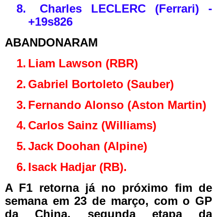
8.
Charles LECLERC (Ferrari) -
+19s826
ABANDONARAM
1.
Liam Lawson (RBR)
2.
Gabriel Bortoleto (Sauber)
3.
Fernando Alonso (Aston Martin)
4.
Carlos Sainz (Williams)
5.
Jack Doohan (Alpine)
6.
Isack Hadjar (RB).
A F1 retorna já no próximo fim de
semana em 23 de março, com o GP
da China, segunda etapa da