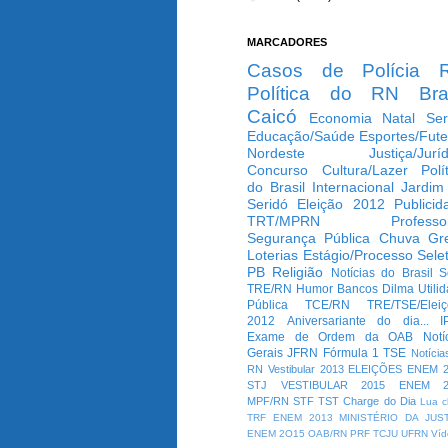
MARCADORES
Casos de Polícia
Política do RN
Bra
Caicó
Economia
Natal
Ser
Educação/Saúde
Esportes/Fute
Nordeste
Justiça/Jurí
Concurso
Cultura/Lazer
Polí
do Brasil
Internacional
Jardim
Seridó
Eleição 2012
Publicid
TRT/MPRN
Professo
Segurança Pública
Chuva
Gr
Loterias
Estágio/Processo Selet
PB
Religião
Notícias do Brasil
S
TRE/RN
Humor
Bancos
Dilma
Utili
Pública
TCE/RN
TRE/TSE/Elei
2012
Aniversariante do dia...
I
Exame de Ordem da OAB
Notí
Gerais
JFRN
Fórmula 1
TSE
Notícia
RN
Vestibular 2013
ELEIÇÕES
ENEM 2
STJ
VESTIBULAR 2015
ENEM 2
MPF/RN
STF
TST
Charge do Dia
Lua c
TRF
ENEM 2013
MINISTÉRIO DA JUS
ENEM 2O15
OAB/RN
PRF
TCJU
UFRN
Víd