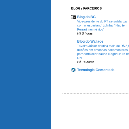
BLOGs PARCEIROS
Blog do BG
Vice-presidente do PT se solidariza
com o ‘espartano’ Lulinha: “Não tem
Ferrari, nem é rico”
Há 5 horas
Blog do Wallace
Taveira Júnior destina mais de R$ 8,
milhões em emendas parlamentares
para fortalecer saúde e agricultura n
RN
Há 14 horas
Tecnologia Comentada