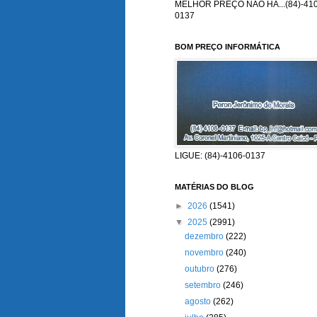
MELHOR PREÇO NÃO HÁ...(84)-410
0137
BOM PREÇO INFORMÁTICA
LIGUE: (84)-4106-0137
MATÉRIAS DO BLOG
►
2026
(1541)
▼
2025
(2991)
dezembro
(222)
novembro
(240)
outubro
(276)
setembro
(246)
agosto
(262)