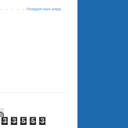
Postagem mais antiga
3
3
5
5
3