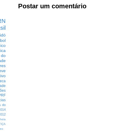
Postar um comentário
RN
sil
idó
bol
dico
tica
 do
ade
res
eve
ivo
eca
dade
ções
PRF
cias
s do
014
012
heia
TIÇA
eo