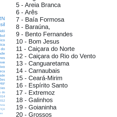
5 - Areia Branca
6 - Arês
RN
7 - Baía Formosa
sil
8 - Baraúna,
idó
9 - Bento Fernandes
bol
10 - Bom Jesus
dico
tica
11 - Caiçara do Norte
 do
ade
12 - Caiçara do Rio do Vento
res
13 - Canguaretama
eve
ivo
14 - Carnaubais
eca
dade
15 - Ceará-Mirim
ções
16 - Espírito Santo
PRF
cias
17 - Extremoz
s do
014
18 - Galinhos
012
heia
19 - Goianinha
TIÇA
20 - Grossos
eo