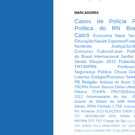
MARCADORES
Casos de Polícia
Política do RN
Bra
Caicó
Economia
Natal
Ser
Educação/Saúde
Esportes/Fute
Nordeste
Justiça/Jurí
Concurso
Cultura/Lazer
Polí
do Brasil
Internacional
Jardim
Seridó
Eleição 2012
Publicid
TRT/MPRN
Professo
Segurança Pública
Chuva
Gr
Loterias
Estágio/Processo Selet
PB
Religião
Notícias do Brasil
S
TRE/RN
Humor
Bancos
Dilma
Utili
Pública
TCE/RN
TRE/TSE/Elei
2012
Aniversariante do dia...
I
Exame de Ordem da OAB
Notí
Gerais
JFRN
Fórmula 1
TSE
Notícia
RN
Vestibular 2013
ELEIÇÕES
ENEM 2
STJ
VESTIBULAR 2015
ENEM 2
MPF/RN
STF
TST
Charge do Dia
Lua c
TRF
ENEM 2013
MINISTÉRIO DA JUS
ENEM 2O15
OAB/RN
PRF
TCJU
UFRN
Víd