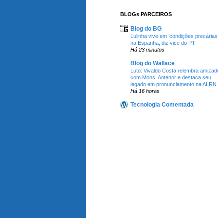
BLOGs PARCEIROS
Blog do BG
Lulinha vive em ‘condições precárias
na Espanha, diz vice do PT
Há 23 minutos
Blog do Wallace
Luto: Vivaldo Costa relembra amizad
com Mons. Antenor e destaca seu
legado em pronunciamento na ALRN
Há 16 horas
Tecnologia Comentada