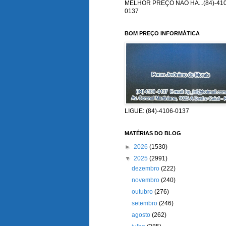
MELHOR PREÇO NÃO HÁ...(84)-410
0137
BOM PREÇO INFORMÁTICA
LIGUE: (84)-4106-0137
MATÉRIAS DO BLOG
►
2026
(1530)
▼
2025
(2991)
dezembro
(222)
novembro
(240)
outubro
(276)
setembro
(246)
agosto
(262)