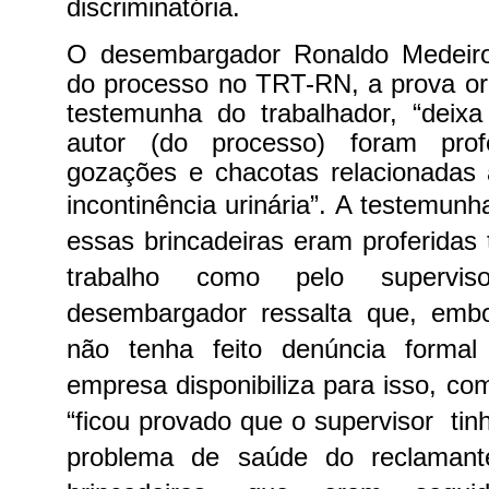
discriminatória.
O desembargador Ronaldo Medeiro
do processo no TRT-RN, a prova ora
testemunha do trabalhador, “deixa
autor (do processo) foram profe
gozações e chacotas relacionadas
incontinência urinária”.
A testemunha
essas brincadeiras eram proferidas 
trabalho como pelo supervis
desembargador ressalta que, emb
não tenha feito denúncia forma
empresa disponibiliza para isso, co
“ficou provado que o supervisor tinh
problema de saúde do reclamante