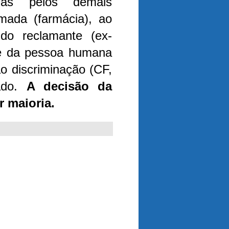
das pelos demais
mada (farmácia), ao
 do reclamante (ex-
de da pessoa humana
ão discriminação (CF,
rado.
A decisão da
 maioria.