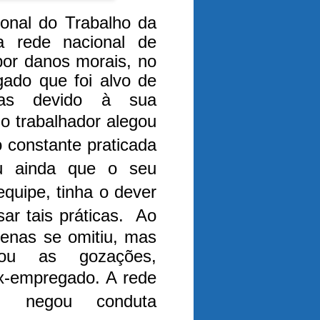
onal do Trabalho da
 rede nacional de
por danos morais, no
ado que foi alvo de
iras devido à sua
o trabalhador alegou
 constante praticada
ou ainda que o seu
equipe, tinha o dever
sar tais práticas.
Ao
penas se omitiu, mas
tou as gozações,
 ex-empregado.
A rede
, negou conduta