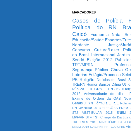
MARCADORES
Casos de Polícia
Política do RN
Bra
Caicó
Economia
Natal
Ser
Educação/Saúde
Esportes/Fute
Nordeste
Justiça/Jurí
Concurso
Cultura/Lazer
Polí
do Brasil
Internacional
Jardim
Seridó
Eleição 2012
Publicid
TRT/MPRN
Professo
Segurança Pública
Chuva
Gr
Loterias
Estágio/Processo Selet
PB
Religião
Notícias do Brasil
S
TRE/RN
Humor
Bancos
Dilma
Utili
Pública
TCE/RN
TRE/TSE/Elei
2012
Aniversariante do dia...
I
Exame de Ordem da OAB
Notí
Gerais
JFRN
Fórmula 1
TSE
Notícia
RN
Vestibular 2013
ELEIÇÕES
ENEM 2
STJ
VESTIBULAR 2015
ENEM 2
MPF/RN
STF
TST
Charge do Dia
Lua c
TRF
ENEM 2013
MINISTÉRIO DA JUS
ENEM 2O15
OAB/RN
PRF
TCJU
UFRN
Víd