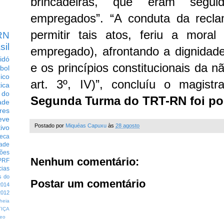
brincadeiras, que eram segui
empregados”.
“A conduta da recla
permitir tais atos, feriu a moral
RN
sil
empregado), afrontando a dignida
idó
e os princípios constitucionais da n
bol
dico
art. 3º, IV)”, concluíu o magist
tica
 do
Segunda Turma do TRT-RN foi por
ade
res
eve
Postado por
Miquéas Capuxu
às
28 agosto
ivo
eca
dade
ções
Nenhum comentário:
PRF
cias
s do
Postar um comentário
014
012
heia
TIÇA
eo