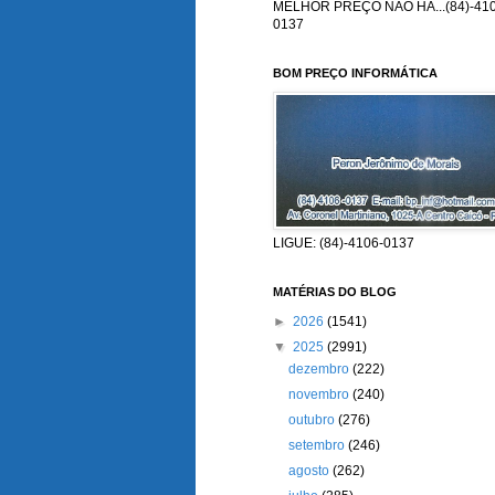
MELHOR PREÇO NÃO HÁ...(84)-410
0137
BOM PREÇO INFORMÁTICA
LIGUE: (84)-4106-0137
MATÉRIAS DO BLOG
►
2026
(1541)
▼
2025
(2991)
dezembro
(222)
novembro
(240)
outubro
(276)
setembro
(246)
agosto
(262)