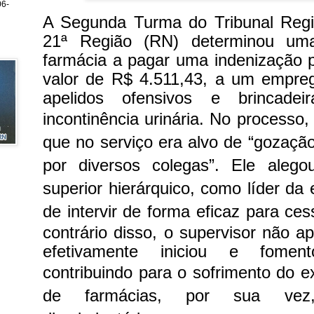
6-
A Segunda Turma do Tribunal Regi
21ª Região (RN) determinou uma
farmácia a pagar uma indenização 
valor de R$ 4.511,43, a um empreg
apelidos ofensivos e brincade
incontinência urinária.
No processo, 
que no serviço era alvo de “gozação
por diversos colegas”. Ele aleg
superior hierárquico, como líder da 
de intervir de forma eficaz para ces
contrário disso, o supervisor não a
efetivamente iniciou e fomen
contribuindo para o sofrimento do
de farmácias, por sua vez