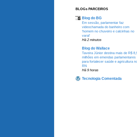
BLOGs PARCEIROS
Blog do BG
Em sessão, parlamentar faz
videochamada do banheiro com
‘homem no chuveiro e calcinhas no
varal’
Há 2 minutos
Blog do Wallace
Taveira Júnior destina mais de R$ 8,
milhões em emendas parlamentares
para fortalecer saúde e agricultura n
RN
Há 9 horas
Tecnologia Comentada